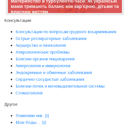
Материнство в турбулентні часи: як українські
мами тримають баланс між кар’єрою, дітьми та
власним життям
Консультации
Консультации по вопросам грудного вскармливания
Острые респираторные заболевания
Акушерство и гинекология
Неврологические проблемы
Болезни органов пищеварения
Аллергология и иммунология
Эндокринные и обменные заболевания
Сердечно-сосудистые заболевания
Болезни почек и мочевыделительной системы
Стоматология
Другое
Поменяли ник :)))
Мои Роды... :)))