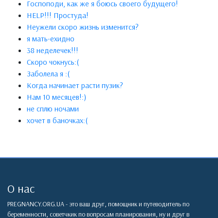
Госпоподи, как же я боюсь своего будущего!
HELP!!! Простуда!
Неужели скоро жизнь изменится?
я мать-ехидно
38 неделечек!!!
Скоро чокнусь:(
Заболела я :(
Когда начинает расти пузик?
Нам 10 месяцев!:)
не сплю ночами
хочет в баночках:(
О нас
PREGNANCY.ORG.UA - это ваш друг, помощник и путеводитель по
беременности, советчкик по вопросам планирования, ну и друг в