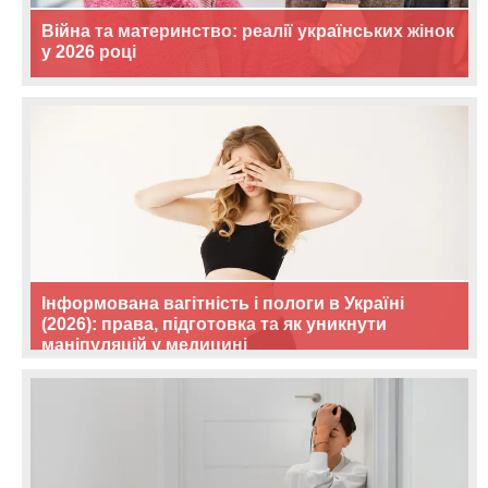
Війна та материнство: реалії українських жінок
у 2026 році
Інформована вагітність і пологи в Україні
(2026): права, підготовка та як уникнути
маніпуляцій у медицині