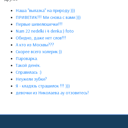
Наша "вылазка" на природу:)))
ПРИВЕТИК!!! Ми снова с вами:)))
Первые шевелюшечки!!!
Nam 22 nedelki i 4 denka:) foto
Обидно, даже нет слов!!!
А кто из Москвы???
Скорее всего холерик:))
Пароварка.
Такой денёк.
Справилась :)
Неужели зубки?
Я - кладязь страшилок !!! )))
девочки из Николаева ау отзовитесь!