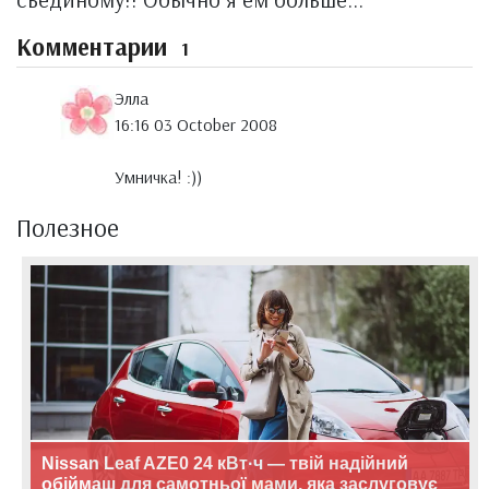
Комментарии
1
Элла
16:16 03 October 2008
Умничка! :))
Полезное
Nissan Leaf AZE0 24 кВт·ч — твій надійний
обіймаш для самотньої мами, яка заслуговує