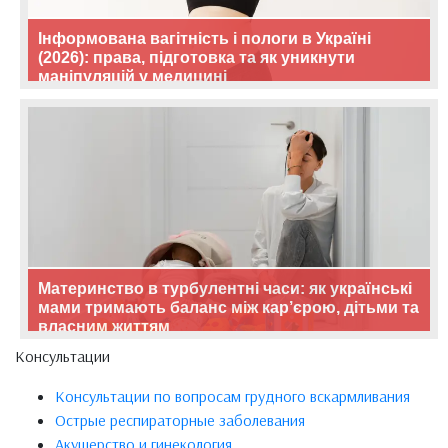
Інформована вагітність і пологи в Україні
(2026): права, підготовка та як уникнути
маніпуляцій у медицині
Материнство в турбулентні часи: як українські
мами тримають баланс між кар’єрою, дітьми та
власним життям
Консультации
Консультации по вопросам грудного вскармливания
Острые респираторные заболевания
Акушерство и гинекология