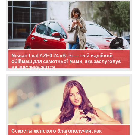
Nissan Leaf AZE0 24 кВт·ч — твій надійний
обіймаш для самотньої мами, яка заслуговує
на щасливе життя
Секреты женского благополучия: как