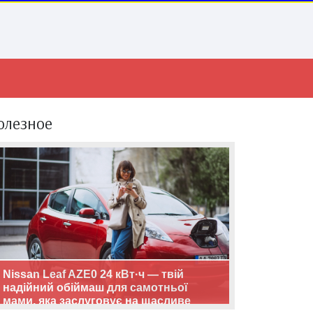
олезное
Nissan Leaf AZE0 24 кВт·ч — твій
надійний обіймаш для самотньої
мами, яка заслуговує на щасливе