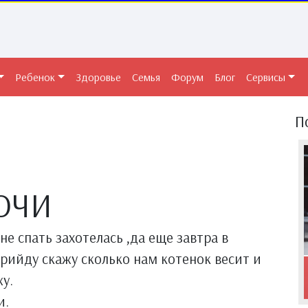
Ребенок
Здоровье
Семья
Форум
Блог
Сервисы
П
ОЧИ
не спать захотелась ,да еще завтра в
рийду скажу сколько нам котенок весит и
жу.
и.