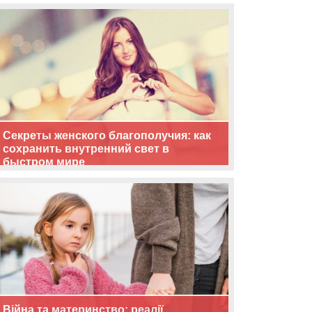
життя
Секреты женского благополучия: как
сохранить внутренний свет в
быстром мире
Війна та материнство: реалії