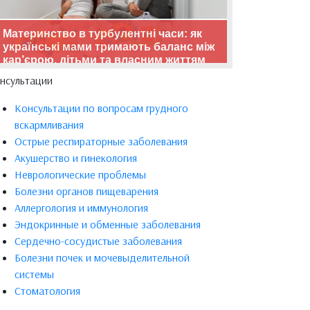
Материнство в турбулентні часи: як
українські мами тримають баланс між
кар’єрою, дітьми та власним життям
нсультации
Консультации по вопросам грудного
вскармливания
Острые респираторные заболевания
Акушерство и гинекология
Неврологические проблемы
Болезни органов пищеварения
Аллергология и иммунология
Эндокринные и обменные заболевания
Сердечно-сосудистые заболевания
Болезни почек и мочевыделительной
системы
Стоматология