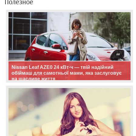
Полезное
Nissan Leaf AZE0 24 кВт·ч — твій надійний
обіймаш для самотньої мами, яка заслуговує
на щасливе життя