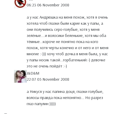
06:23 06 November 2008
а у нас Андрюшка на меня похож, хотя я очень
хотела чтоб глазки были карие как у папы, а
они получились серо-голубые, хотя у меня
зелёные....и волосики беленькие, хотя мы оба
тёмные...короче не понятно пока на кого
похож, хотя черты конечно и от него и от меня
многие :-))) хочу чтоб дочка в меня была, у нас
у папы носик такой...горбатенький:-) девочке
это не очень пойдёт :-)
J&D&M
22:07 05 November 2008
а Никуся у нас папина доця, глазки голубые,
волосы правда пока непонятно... Но разрез
глаз папулин:)))))