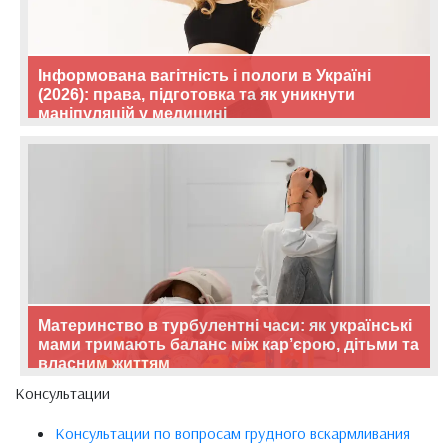
Інформована вагітність і пологи в Україні
(2026): права, підготовка та як уникнути
маніпуляцій у медицині
Материнство в турбулентні часи: як українські
мами тримають баланс між кар’єрою, дітьми та
власним життям
Консультации
Консультации по вопросам грудного вскармливания