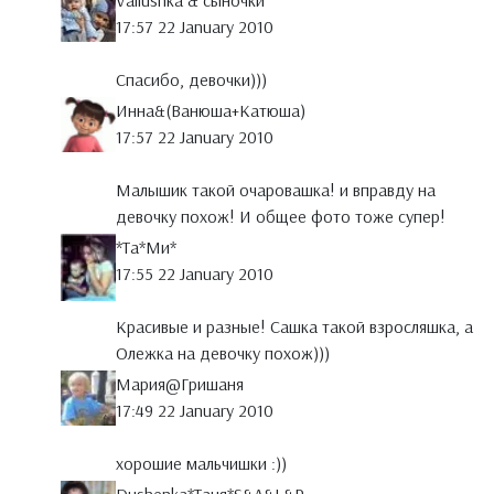
Valiushka & сыночки
17:57 22 January 2010
Спасибо, девочки)))
Инна&(Ванюша+Катюша)
17:57 22 January 2010
Малышик такой очаровашка! и вправду на
девочку похож! И общее фото тоже супер!
*Тa*Ми*
17:55 22 January 2010
Красивые и разные! Сашка такой взросляшка, а
Олежка на девочку похож)))
Мария@Гришаня
17:49 22 January 2010
хорошие мальчишки :))