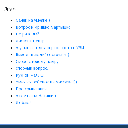
Другое
Санёк на умняке:)
Вопрос к Иришке-мартышке
Не рано ли?
дисконт-центр
А у нас сегодня первое фото с УЗИ
Выход "в люди" состоялся))
Скоро с голоду помру.
спорный вопрос...
Ручной малыш
Умаялся ребенок на массаже!))
Про срыгивания
А где наши Наташи:)
Люблю!