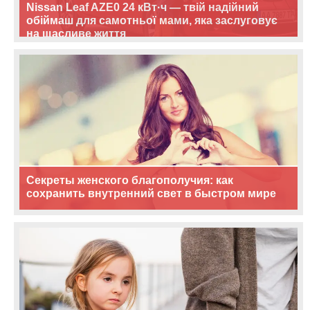
Nissan Leaf AZE0 24 кВт·ч — твій надійний
обіймаш для самотньої мами, яка заслуговує
на щасливе життя
Секреты женского благополучия: как
сохранить внутренний свет в быстром мире