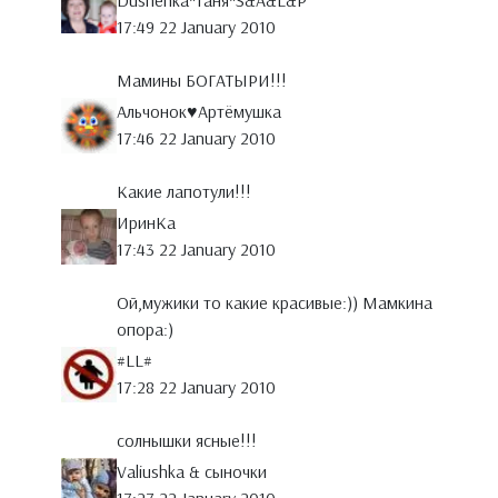
Dushenka*Таня*S&A&L&P
17:49 22 January 2010
Мамины БОГАТЫРИ!!!
Альчонок♥Артёмушка
17:46 22 January 2010
Какие лапотули!!!
ИринКа
17:43 22 January 2010
Ой,мужики то какие красивые:)) Мамкина
опора:)
#LL#
17:28 22 January 2010
солнышки ясные!!!
Valiushka & сыночки