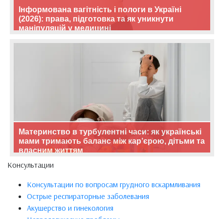
Інформована вагітність і пологи в Україні
(2026): права, підготовка та як уникнути
маніпуляцій у медицині
Материнство в турбулентні часи: як українські
мами тримають баланс між кар’єрою, дітьми та
власним життям
Консультации
Консультации по вопросам грудного вскармливания
Острые респираторные заболевания
Акушерство и гинекология