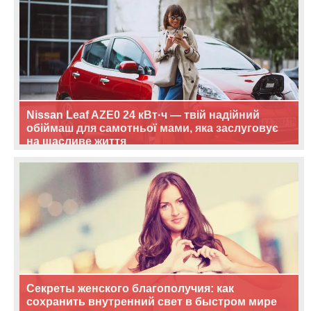
Nissan Leaf AZE0 24 кВт·ч — твій надійний
обіймаш для самотньої мами, яка заслуговує
на щасливе життя
Секреты женского благополучия: как
сохранить внутренний свет в быстром мире