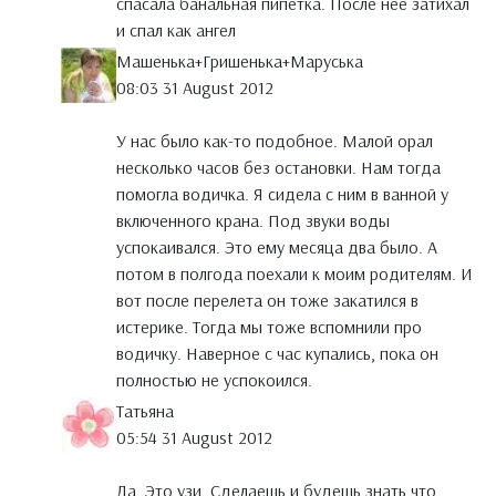
спасала банальная пипетка. После нее затихал
и спал как ангел
Машенька+Гришенька+Маруська
08:03 31 August 2012
У нас было как-то подобное. Малой орал
несколько часов без остановки. Нам тогда
помогла водичка. Я сидела с ним в ванной у
включенного крана. Под звуки воды
успокаивался. Это ему месяца два было. А
потом в полгода поехали к моим родителям. И
вот после перелета он тоже закатился в
истерике. Тогда мы тоже вспомнили про
водичку. Наверное с час купались, пока он
полностью не успокоился.
Татьяна
05:54 31 August 2012
Да. Это узи. Сделаешь и будешь знать что