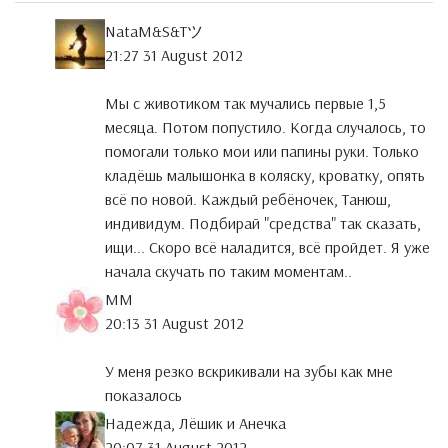
NataM&S&Tツ
21:27 31 August 2012
Мы с животиком так мучались первые 1,5
месяца. Потом попустило. Когда случалось, то
помогали только мои или папины руки. Только
кладёшь малышонка в коляску, кроватку, опять
всё по новой. Каждый ребёночек, Танюш,
индивидум. Подбирай "средства" так сказать,
ищи... Скоро всё наладится, всё пройдет. Я уже
начала скучать по таким моментам..
MM
20:13 31 August 2012
У меня резко вскрикивали на зубы как мне
показалось
Надежда, Лёшик и Анечка
20:07 31 August 2012