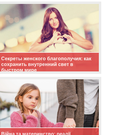
життя
Секреты женского благополучия: как
сохранить внутренний свет в
быстром мире
Війна та материнство: реалії