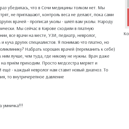
й раз убедилась, что в Сочи медицины толком нет. Мы
трят, не приглашают, контроль веса не делают, пока сами
других врачей - прописал уколы - шлёп вам уколы. Народу
фически. Мы сейчас в Кирове сходили в платную
Ко
нии, все врачи на месте, УЗИ, педиатр, невролог,
 и куча других специалистов. Я понимаю что платно, но
поликлинику? Набрать хороших врачей (переманить к себе)
к ним лучше, чем туда, где никому не нужны. Врач даже
ы на приём приходим. Просто медсестра меряет и
И ещё - каждый невролог нам ставит новый диагноз. То
ния, то внутричерепное давление
 умничка!!!