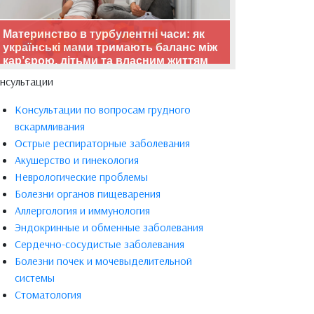
Материнство в турбулентні часи: як
українські мами тримають баланс між
кар’єрою, дітьми та власним життям
нсультации
Консультации по вопросам грудного
вскармливания
Острые респираторные заболевания
Акушерство и гинекология
Неврологические проблемы
Болезни органов пищеварения
Аллергология и иммунология
Эндокринные и обменные заболевания
Сердечно-сосудистые заболевания
Болезни почек и мочевыделительной
системы
Стоматология