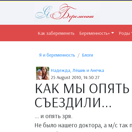
Как забеременеть
Беременность+
Роды
Я и беременность
Блоги
Надежда, Лёшик и Анечка
25 August 2010, 14:50:27
КАК МЫ ОПЯТЬ
СЪЕЗДИЛИ...
... и опять зря.
Не было нашего доктора, а м/с так 