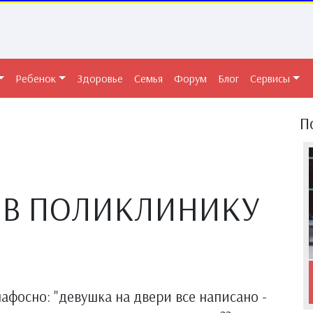
Ребенок
Здоровье
Семья
Форум
Блог
Сервисы
П
 В ПОЛИКЛИНИКУ
пафосно: "девушка на двери все написано -