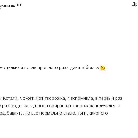
Др
умничка!!!
самодельный после прошлого раза давать боюсь
? Кстати, может и от творожка, я вспомнила, в первый раз
у раз обделался, просто жирноват творожок получился, а
разбавлять, то все нормально стало. Ты из жирного