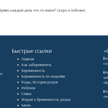
! Прямо каждый день что-то новое! Скоро и побежит,
Быстрые ссылки
«
Ко
Главная
ссы
Как забеременеть
Беременность
Ин
ых
Беременность по неделям
це
Роды
,
Истории родов
обр
Ребенок
Вс
Семья
отк
Форум о бременности, родах
Блоги