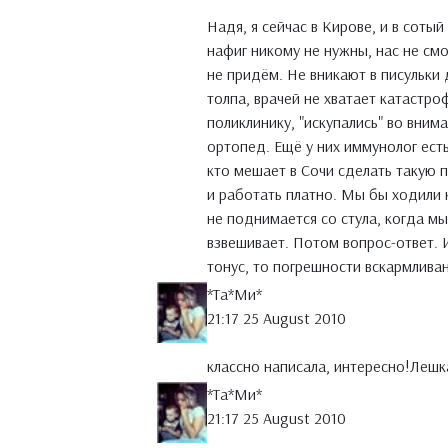
Надя, я сейчас в Кирове, и в соты
нафиг никому не нужны, нас не смо
не придём. Не вникают в писульки 
толпа, врачей не хватает катастро
поликлинику, "искупались" во внима
ортопед. Ещё у них иммунолог есть
кто мешает в Сочи сделать такую 
и работать платно. Мы бы ходили 
не поднимается со стула, когда м
взвешивает. Потом вопрос-ответ. 
тонус, то погрешности вскармлива
*Тa*Ми*
21:17 25 August 2010
классно написала, интересно!Лешка
*Тa*Ми*
21:17 25 August 2010