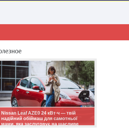
олезное
Nissan Leaf AZE0 24 кВт·ч — твій
надійний обіймаш для самотньої
мами, яка заслуговує на щасливе