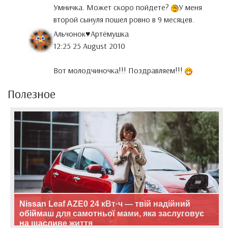
Умничка. Может скоро пойдете?
У меня
второй сынуля пошел ровно в 9 месяцев.
Альчонок♥Артёмушка
12:25 25 August 2010
Вот молодчиночка!!! Поздравляем!!!
Полезное
Nissan Leaf AZE0 24 кВт·ч — твій надійний
обіймаш для самотньої мами, яка заслуговує
на щасливе життя