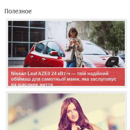
Полезное
Nissan Leaf AZE0 24 кВт·ч — твій надійний
обіймаш для самотньої мами, яка заслуговує
на щасливе життя