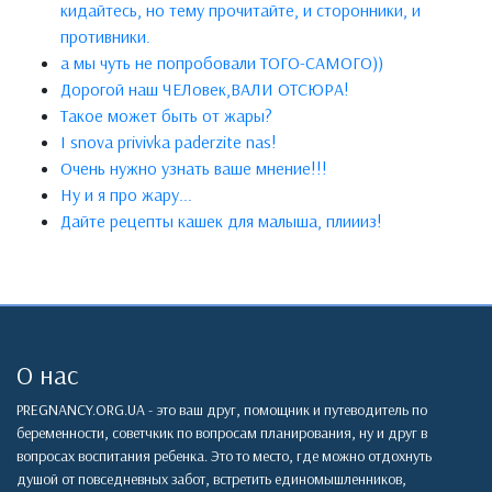
кидайтесь, но тему прочитайте, и сторонники, и
противники.
а мы чуть не попробовали ТОГО-САМОГО))
Дорогой наш ЧЕЛовек,ВАЛИ ОТСЮРА!
Такое может быть от жары?
I snova privivka paderzite nas!
Очень нужно узнать ваше мнение!!!
Ну и я про жару...
Дайте рецепты кашек для малыша, плиииз!
О нас
PREGNANCY.ORG.UA - это ваш друг, помощник и путеводитель по
беременности, советчкик по вопросам планирования, ну и друг в
вопросах воспитания ребенка. Это то место, где можно отдохнуть
душой от повседневных забот, встретить единомышленников,