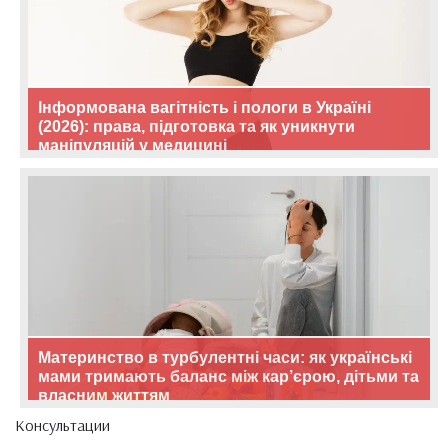
Інформована вагітність і пологи в Україні
(2026): права, підготовка та як уникнути
маніпуляцій у медицині
Материнство в турбулентні часи: як українські
мами тримають баланс між кар’єрою, дітьми та
власним життям
Консультации