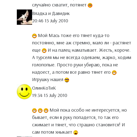
случайно схватит, потянет
Владка и Давидик
20:46 15 July 2010
Мой Мась тоже его тянет куда-то
постоянно, мне аж стремно, мало ли - растянет
еще
И на палец наматывает. Жесть, короче.
А турселя мы не всегда одеваем, жарко, ходим
голопопые. Просто руки убираю, пока не
надоест, а потом все равно тянет его
Игрушку нашел
ОлинКоТиК
19:34 15 July 2010
Мой пока особо не интересуется, но
бывает, если в руку попадется, то так его
сжимает и тянет, что страшно становится! И
сам потом хныкает