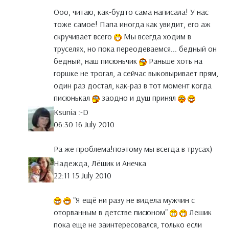
Ооо, читаю, как-будто сама написала! У нас
тоже самое! Папа иногда как увидит, его аж
скручивает всего
Мы всегда ходим в
труселях, но пока переодеваемся... бедный он
бедный, наш писюньчик
Раньше хоть на
горшке не трогал, а сейчас выковыривает прям,
один раз достал, как-раз в тот момент когда
писюнькал
заодно и душ принял
Ksunia :-D
06:30 16 July 2010
Ра же проблема!поэтому мы всегда в трусах)
Надежда, Лёшик и Анечка
22:11 15 July 2010
"Я ещё ни разу не видела мужчин с
оторванным в детстве писюном"
Лешик
пока еще не заинтересовался, только если