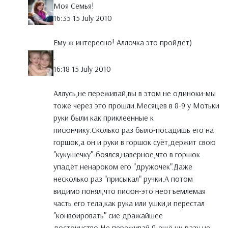
Моя Семья!
16:35 15 July 2010
Ему ж интересно! Аллочка это пройдёт)
.
16:18 15 July 2010
Аллусь,не переживай,вы в этом не одиноки-мы
тоже через это прошли.Месяцев в 8-9 у Мотьки
руки были как приклеенные к
писюнчику.Сколько раз было-посадишь его на
горшок,а он и руки в горшок суёт,держит свою
"кукушечку"-боялся,наверное,что в горшок
упадёт ненароком его "дружочек".Даже
несколько раз "присыкал" ручки.А потом
видимо понял,что писюн-это неотъемлемая
часть его тела,как рука или ушки,и перестал
"конвоировать" сие дражайшее
достоинство.Не переживай.Я ещё ни разу не