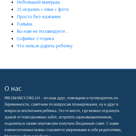
Небольшой выигрыш.
25 неделек + елки + фото
Просто без названия
Пальма.
Вы нам не позавидуете...
Софийке 2 годика
Что нельзя дарить ребенку
О нас
PREGNANCY.ORG.UA - это ваш друг, помощник и путеводитель по
беременности, советчкик по вопросам планирования, ну и друг в
вопросах воспитания ребенка. Это то место, где можно отдохнуть
душой от повседневных забот, встретить единомышленников,
поделиться своим опытом или получить бесценный совет. С нами
новоиспеченные мамы становятся уверенными в себе родителями,