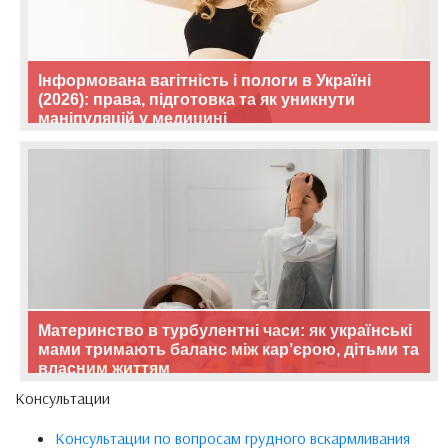
Інформована вагітність і пологи в Україні
(2026): права, підготовка та як уникнути
маніпуляцій у медицині
Материнство в турбулентні часи: як українські
мами тримають баланс між кар’єрою, дітьми та
власним життям
Консультации
Консультации по вопросам грудного вскармливания