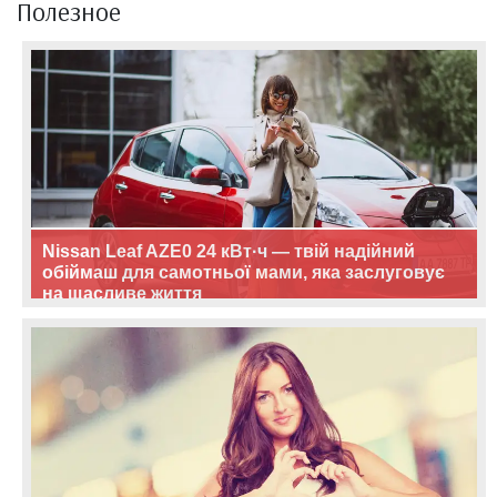
Полезное
Nissan Leaf AZE0 24 кВт·ч — твій надійний
обіймаш для самотньої мами, яка заслуговує
на щасливе життя