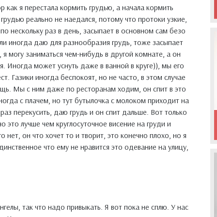
ор как я перестала кормить грудью, а начала кормить
грудью реально не наедался, потому что протоки узкие,
т по нескольку раз в день, засыпает в основном сам безо
или иногда даю для разнообразия грудь, тоже засыпает
 я могу заниматься чем-нибудь в другой комнате, а он
я. Иногда может уснуть даже в ванной в круге)), мы его
ст. Газики иногда беспокоят, но не часто, в этом случае
щь. Мы с ним даже по ресторанам ходим, он спит в это
ногда с плачем, но тут бутылочка с молоком приходит на
аз перекусить, даю грудь и он спит дальше. Вот только
о это лучше чем круглосуточное висение на груди и
 нет, он что хочет то и творит, это конечно плохо, но я
инственное что ему не нравится это одевание на улицу,
гелы, так что надо привыкать. Я вот пока не сплю. У нас