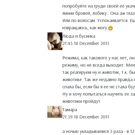
попробуйте на груди своей ее укач
линии бровей, лобику.. Она аж глаз
Или по волосам. Успокаивается. Ещ
извращаюсь, как могу
Люда и бусинка
21:45 18 December 2011
Режима, как такового у нас нет, он
режиму, но не вседа выходит. Мен
так реагируем ну и животик, т.к. 
животике. Так же недавно правда п
спала бы, если бы я ее не стала бу
Ну и хочу попытаться научить ее з
животики пройдут
Тамара
21:39 18 December 2011
а ночью укладываемся 3 раза - в 12