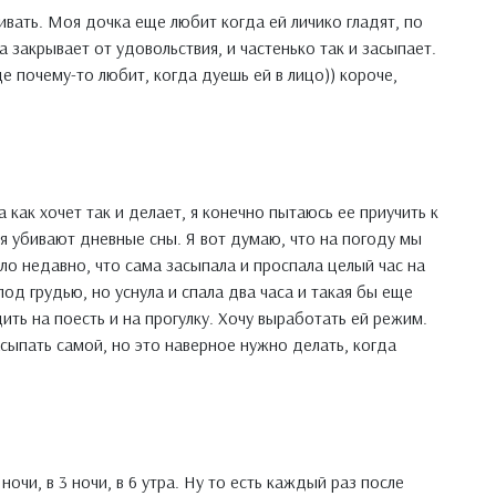
ивать. Моя дочка еще любит когда ей личико гладят, по
а закрывает от удовольствия, и частенько так и засыпает.
е почему-то любит, когда дуешь ей в лицо)) короче,
а как хочет так и делает, я конечно пытаюсь ее приучить к
я убивают дневные сны. Я вот думаю, что на погоду мы
было недавно, что сама засыпала и проспала целый час на
од грудью, но уснула и спала два часа и такая бы еще
дить на поесть и на прогулку. Хочу выработать ей режим.
асыпать самой, но это наверное нужно делать, когда
 ночи, в 3 ночи, в 6 утра. Ну то есть каждый раз после