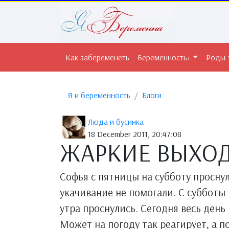
Как забеременеть
Беременность+
Роды
Я и беременность
Блоги
Люда и бусинка
18 December 2011, 20:47:08
ЖАРКИЕ ВЫХО
Софья с пятницы на субботу проснула
укачивание не помогали. С субботы н
утра проснулись. Сегодня весь день 
Может на погоду так реагирует, а по