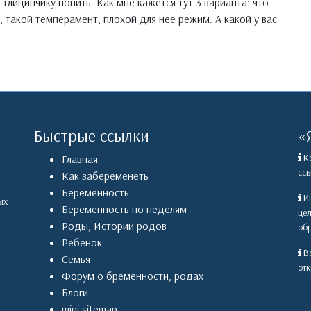
глицинчику попить. Как мне кажется тут 3 варианта: что-
 такой темперамент, плохой для нее режим. А какой у вас
Быстрые ссылки
«
Ко
Главная
ссы
Как забеременеть
Беременность
Ин
ых
Беременность по неделям
це
Роды
,
Истории родов
обр
Ребенок
Вс
Семья
отк
Форум о бременности, родах
Блоги
mini sitemap