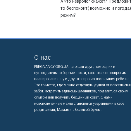
А что невролог скажет? Предложит 
то беспокоит( возможно и погода),
режим?
О нас
PREGNANCY.ORG.UA - это ваш друг, помощник и
путеводитель по беременности, советчкик по вопросам
планирования, ну и друг в вопросах воспитания ребенка.
Это то место, где можно отдохнуть душой от повседневн
забот, встретить единомышленников, поделиться своим
опытом или получить бесценный совет. С нами
новоиспеченные мамы становятся уверенными в себе
родителями, Мамами с большой буквы.