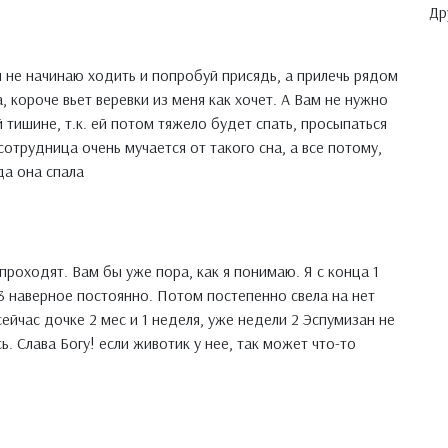
Др
я не начинаю ходить и попробуй присядь, а прилечь рядом
, короче вьет веревки из меня как хочет. А Вам не нужно
 тишине, т.к. ей потом тяжело будет спать, просыпаться
отрудница очень мучается от такого сна, а все потому,
да она спала
роходят. Вам бы уже пора, как я понимаю. Я с конца 1
3 наверное постоянно. Потом постепенно свела на нет
сейчас дочке 2 мес и 1 неделя, уже недели 2 Эспумизан не
ь. Слава Богу! если животик у нее, так может что-то