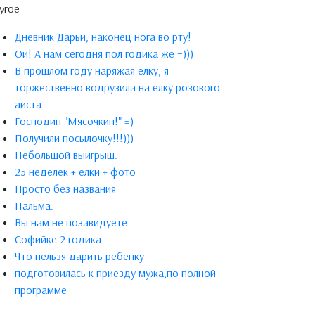
угое
Дневник Дарьи, наконец нога во рту!
Ой! А нам сегодня пол годика же =)))
В прошлом году наряжая елку, я
торжественно водрузила на елку розового
аиста...
Господин "Мясочкин!" =)
Получили посылочку!!!)))
Небольшой выигрыш.
25 неделек + елки + фото
Просто без названия
Пальма.
Вы нам не позавидуете...
Софийке 2 годика
Что нельзя дарить ребенку
подготовилась к приезду мужа,по полной
программе