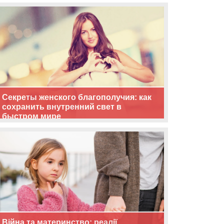
життя
Секреты женского благополучия: как
сохранить внутренний свет в
быстром мире
Війна та материнство: реалії