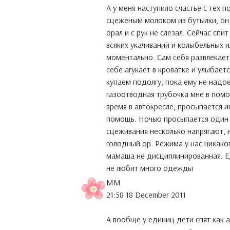
А у меня наступило счастье с тех п
сцеженым молоком из бутылки, он 
орал и с рук не слезал. Сейчас спи
всяких укачиваний и колыбельных 
моментально. Сам себя развлекает,
себе агукает в кроватке и улыбаетс
купаем подолгу, пока ему не надое
газоотводная трубочка мне в помо
время в автокресле, просыпается и
помощь. Ночью просыпается один р
сцеживания несколько напрягают, н
голодный ор. Режима у нас никакого
мамаша не дисциплинированная. Ед
не любит много одежды
MM
21:58 18 December 2011
А вообще у единиц дети спят как ан