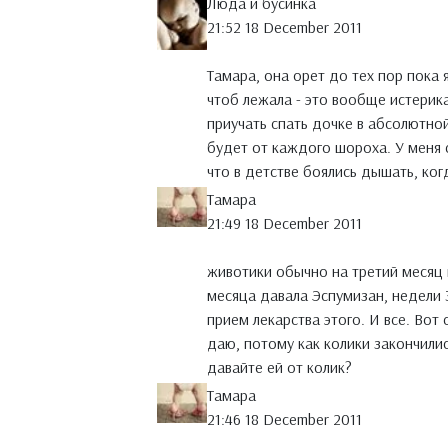
Люда и бусинка
21:52 18 December 2011
Тамара, она орет до тех пор пока 
чтоб лежала - это вообще истерика
приучать спать дочке в абсолютной
будет от каждого шороха. У меня с
что в детстве боялись дышать, ког
Тамара
21:49 18 December 2011
животики обычно на третий месяц п
месяца давала Эспумизан, недели 
прием лекарства этого. И все. Вот 
даю, потому как колики закончилис
давайте ей от колик?
Тамара
21:46 18 December 2011