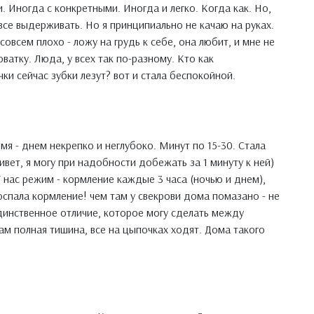
. Иногда с конкретными. Иногда и легко. Когда как. Но,
все выдерживать. Но я принципиально не качаю на руках.
совсем плохо - ложу на грудь к себе, она любит, и мне не
атку. Люда, у всех так по-разному. Кто как
ки сейчас зубки лезут? вот и стала беспокойной.
емя - днем некрепко и неглубоко. Минут по 15-30. Стала
ивет, я могу при надобности добежать за 1 минуту к ней)
а. У нас режим - кормление каждые 3 часа (ночью и днем),
оспала кормление! чем там у свекрови дома помазано - не
 единственное отличие, которое могу сделать между
там полная тишина, все на цыпочках ходят. Дома такого