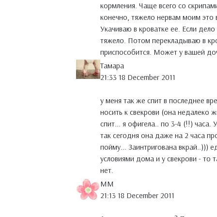
кормления. Чаще всего со скрипами
конечно, тяжело нервам моим это 
Укачиваю в кроватке ее. Если дело 
тяжело. Потом перекладываю в кров
приспособится. Может у вашей доч
Тамара
21:33 18 December 2011
у меня так же спит в последнее вр
носить к свекрови (она недалеко ж
спит... я офигела.. по 3-4 (!!) час
так сегодня она даже на 2 часа пр
пойму... Заинтригована вкрай..)))
условиями дома и у свекрови - то 
нет.
MM
21:13 18 December 2011