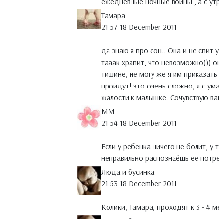
ежедневные ночные войны , а с ут
Тамара
21:57 18 December 2011
да знаю я про сон.. Она и не спит
тааак храпит, что невозможно))) о
тишине, не могу же я им приказать
пройдут! это очень сложно, я с ум
жалости к малышке. Сочувствую ва
MM
21:54 18 December 2011
Если у ребенка ничего не болит, у
неправильно распознаёшь ее потр
Люда и бусинка
21:53 18 December 2011
Колики, Тамара, проходят к 3 - 4 