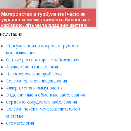
Материнство в турбулентні часи: як
українські мами тримають баланс між
кар’єрою, дітьми та власним життям
нсультации
Консультации по вопросам грудного
вскармливания
Острые респираторные заболевания
Акушерство и гинекология
Неврологические проблемы
Болезни органов пищеварения
Аллергология и иммунология
Эндокринные и обменные заболевания
Сердечно-сосудистые заболевания
Болезни почек и мочевыделительной
системы
Стоматология