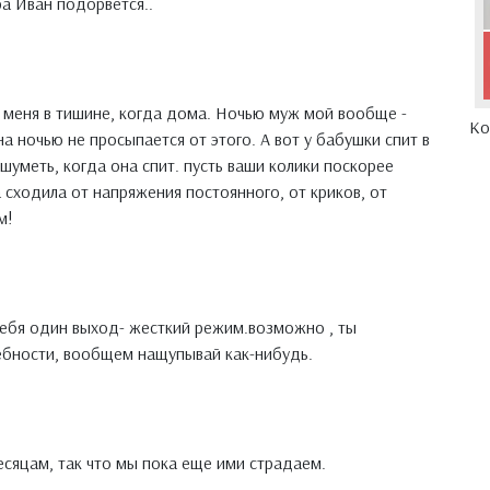
ра Иван подорвется..
 у меня в тишине, когда дома. Ночью муж мой вообще -
Ко
на ночью не просыпается от этого. А вот у бабушки спит в
 шуметь, когда она спит. пусть ваши колики поскорее
а сходила от напряжения постоянного, от криков, от
м!
 тебя один выход- жесткий режим.возможно , ты
ебности, вообщем нащупывай как-нибудь.
месяцам, так что мы пока еще ими страдаем.