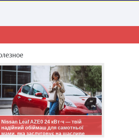
олезное
Nissan Leaf AZE0 24 кВт·ч — твій
надійний обіймаш для самотньої
мами, яка заслуговує на щасливе