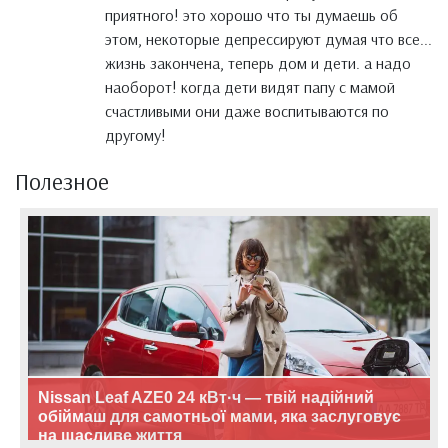
приятного! это хорошо что ты думаешь об
этом, некоторые депрессируют думая что все...
жизнь закончена, теперь дом и дети. а надо
наоборот! когда дети видят папу с мамой
счастливыми они даже воспитываются по
другому!
Полезное
Nissan Leaf AZE0 24 кВт·ч — твій надійний
обіймаш для самотньої мами, яка заслуговує
на щасливе життя