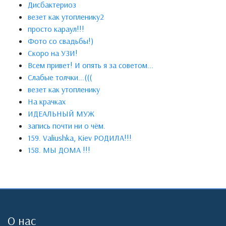
Дисбактериоз
везет как утопленику2
просто караул!!!
Фото со свадьбы!)
Скоро на УЗИ!
Всем привет! И опять я за советом...
Слабые толчки...(((
везет как утопленику
На крачках
ИДЕАЛЬНЫЙ МУЖ
запись почти ни о чём.
159. Valiushka, Kiev РОДИЛА!!!
158. МЫ ДОМА !!!
О нас