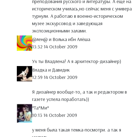
преподования русского и литературы. А еще на
историческом училась,но сейчас меня с универа
турнули. А работаю в военно-историческом
музее экскурсовод и заведующая
экспозиционными залами.
@лен@ и Волька ибн Алёша
13:32 14 October 2009
Ух ты Владлена! А я архитектор-дизайнер)
Владка и Давидик
12:59 14 October 2009
Я дизайнер вообще-то, а так и редактором в
газете успела поработать))
*Тa*Ми*
10:13 14 October 2009
у меня была такая темка-посмотри. а так я