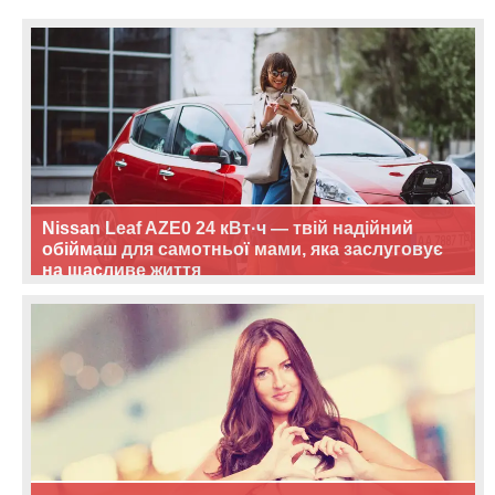
Nissan Leaf AZE0 24 кВт·ч — твій надійний
обіймаш для самотньої мами, яка заслуговує
на щасливе життя