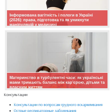
Інформована вагітність і пологи в Україні
(2026): права, підготовка та як уникнути
маніпуляцій у медицині
Материнство в турбулентні часи: як українські
мами тримають баланс між кар’єрою, дітьми та
власним життям
Консультации
Консультации по вопросам грудного вскармливания
Острые респираторные заболевания