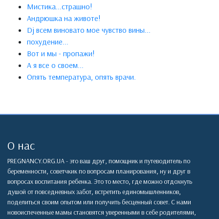
Мистика...страшно!
Андрюшка на животе!
Dj всем виновато мое чувство вины...
похудение...
Вот и мы - пропажи!
А я все о своем...
Опять температура, опять врачи.
О нас
PREGNANCY.ORG.UA - это ваш друг, помощник и путеводитель по
беременности, советчкик по вопросам планирования, ну и друг в
вопросах воспитания ребенка. Это то место, где можно отдохнуть
душой от повседневных забот, встретить единомышленников,
поделиться своим опытом или получить бесценный совет. С нами
новоиспеченные мамы становятся уверенными в себе родителями,