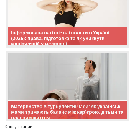
Інформована вагітність і пологи в Україні
(2026): права, підготовка та як уникнути
маніпуляцій у медицині
Материнство в турбулентні часи: як українські
мами тримають баланс між кар’єрою, дітьми та
власним життям
Консультации