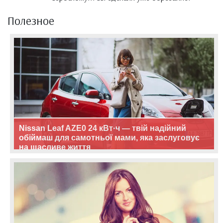
Полезное
Nissan Leaf AZE0 24 кВт·ч — твій надійний
обіймаш для самотньої мами, яка заслуговує
на щасливе життя