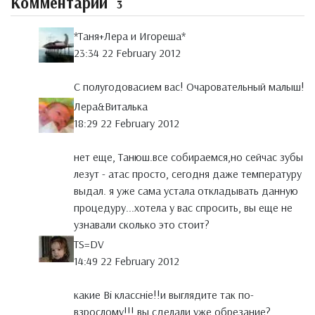
Комментарии
3
*Таня+Лера и Игореша*
23:34 22 February 2012
С полугодовасием вас! Очаровательный малыш!
Лера&Виталька
18:29 22 February 2012
нет еще, Танюш.все собираемся,но сейчас зубы
лезут - атас просто, сегодня даже температуру
выдал. я уже сама устала откладывать данную
процедуру...хотела у вас спросить, вы еще не
узнавали сколько это стоит?
TS=DV
14:49 22 February 2012
какие Ві классніе!!и выглядите так по-
взрослому!!! вы сделали уже обрезание?