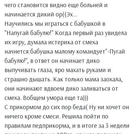
чего становится видно еще больней и
начинается дикий ор((Эх...
Научились мы играться с бабушкой в
"Напугай бабулю!" Когда первый раз увидела
их игру, думала истерика от смеха
начнется:бабушка малому командует"-Пугай
бабулю!", в ответ он начинает дико
выпучивать глаза, яро махать руками и
страшно дышать. Как только мама заохала,
они начинают вдвоем дико заливаться от
смеха. Вобщем умора еще та)))
С прикормом до сих пор беда( Ну ни хочет он
ничего кроме смеси. Решила пойти по
правилам педприкорма, и в итоге за 3 недели