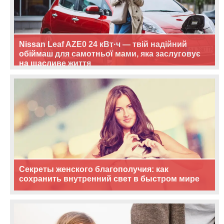
Nissan Leaf AZE0 24 кВт·ч — твій надійний
обіймаш для самотньої мами, яка заслуговує
на щасливе життя
Секреты женского благополучия: как
сохранить внутренний свет в быстром мире