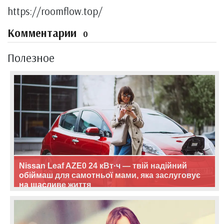
https://roomflow.top/
Комментарии
0
Полезное
Nissan Leaf AZE0 24 кВт·ч — твій надійний
обіймаш для самотньої мами, яка заслуговує
на щасливе життя