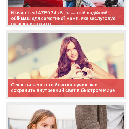
Nissan Leaf AZE0 24 кВт·ч — твій надійний
обіймаш для самотньої мами, яка заслуговує
на щасливе життя
Секреты женского благополучия: как
сохранить внутренний свет в быстром мире