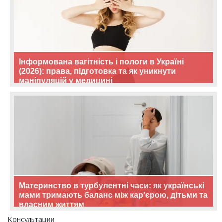
Інформована вагітність і пологи в Україні
(2026): права, підготовка та як уникнути
маніпуляцій у медицині
Материнство в турбулентні часи: як українські
мами тримають баланс між кар’єрою, дітьми та
власним життям
Консультации