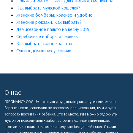
Гель лаки Piatto — №?1 для стильного маникюра
Как выбрать мужской кошелек?
Женские бомберы: красиво и удобно
Женские рюкзаки. Как выбрать?
Демисезонное пальто на весну 2019
Серебряные наборы и сервизы
Как выбрать салон красоты
Суши в домашних условиях
О нас
PREGNANCY.ORG.UA - это ваш друг, помощник и путеводитель по
беременности, советчкик по вопросам планирования, ну и друг в
вопросах воспитания ребенка. Это то место, где можно отдохнуть
душой от повседневных забот, встретить единомышленников,
поделиться своим опытом или получить бесценный совет. С нами
новоиспеченные мамы становятся уверенными в себе родителями,