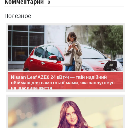
Комментарии
0
Полезное
Nissan Leaf AZE0 24 кВт·ч — твій надійний
обіймаш для самотньої мами, яка заслуговує
на щасливе життя