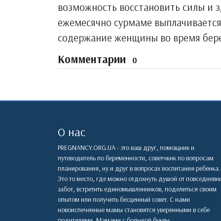
возможность восстановить силы и 
ежемесячно сурмаме выплачивается
содержание женщины во время бер
Комментарии
0
О нас
PREGNANCY.ORG.UA - это ваш друг, помощник и
путеводитель по беременности, советчкик по вопросам
планирования, ну и друг в вопросах воспитания ребенка.
Это то место, где можно отдохнуть душой от повседневн
забот, встретить единомышленников, поделиться своим
опытом или получить бесценный совет. С нами
новоиспеченные мамы становятся уверенными в себе
родителями, Мамами с большой буквы.