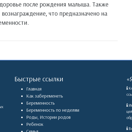
здоровье после рождения малыша. Также
 вознаграждение, что предназначено на
еменности.
Быстрые ссылки
«
Ко
Главная
ссы
Как забеременеть
Беременность
Ин
ых
Беременность по неделям
це
Роды
,
Истории родов
обр
Ребенок
Вс
Семья