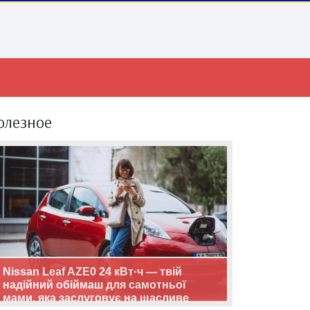
олезное
Nissan Leaf AZE0 24 кВт·ч — твій
надійний обіймаш для самотньої
мами, яка заслуговує на щасливе