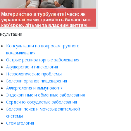
Материнство в турбулентні часи: як
українські мами тримають баланс між
кар’єрою, дітьми та власним життям
нсультации
Консультации по вопросам грудного
вскармливания
Острые респираторные заболевания
Акушерство и гинекология
Неврологические проблемы
Болезни органов пищеварения
Аллергология и иммунология
Эндокринные и обменные заболевания
Сердечно-сосудистые заболевания
Болезни почек и мочевыделительной
системы
Стоматология