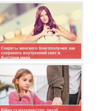
життя
Секреты женского благополучия: как
сохранить внутренний свет в
быстром мире
Війна та материнство: реалії