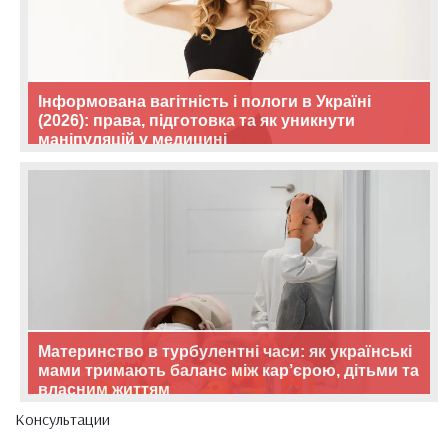
Інформована вагітність і пологи в Україні
(2026): права, підготовка та як уникнути
маніпуляцій у медицині
Материнство в турбулентні часи: як українські
мами тримають баланс між кар’єрою, дітьми та
власним життям
Консультации