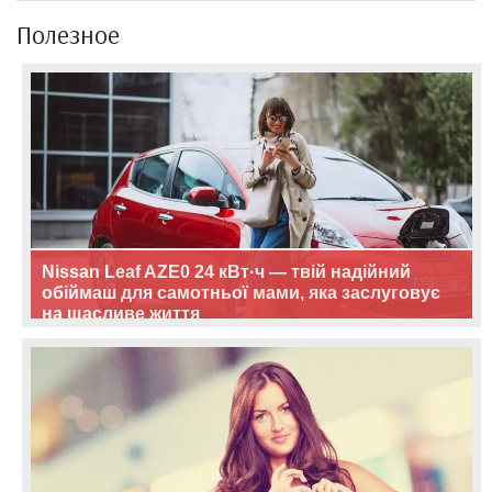
Полезное
Nissan Leaf AZE0 24 кВт·ч — твій надійний
обіймаш для самотньої мами, яка заслуговує
на щасливе життя