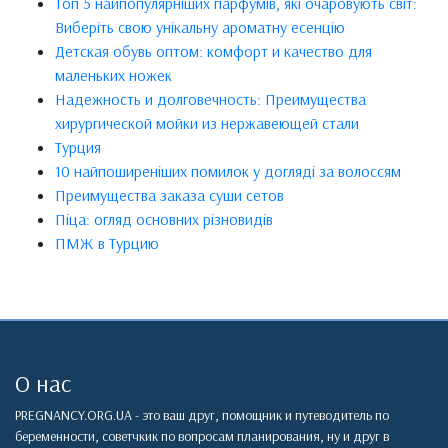
Топ 5 найпопулярніших парфумів, які очаровують світ:
Виберіть свою унікальну ароматну есенцію
Детская обувь оптом: комфорт и качество для
маленьких ножек
Надежность и долговечность: Преимущества
хирургической мойки из нержавеющей стали
Турция
10 найпоширеніших помилок у догляді за волоссям
Преимущества заказа суши сетов
Піца: огляд основних різновидів
ПМЖ в Турцию
О нас
PREGNANCY.ORG.UA - это ваш друг, помощник и путеводитель по
беременности, советчкик по вопросам планирования, ну и друг в