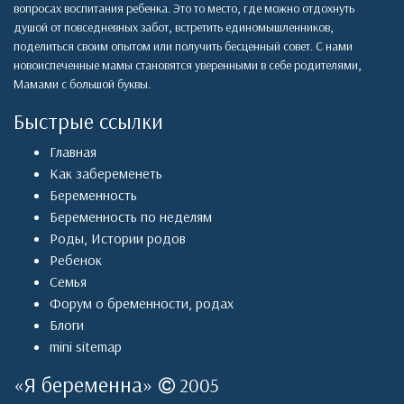
вопросах воспитания ребенка. Это то место, где можно отдохнуть
душой от повседневных забот, встретить единомышленников,
поделиться своим опытом или получить бесценный совет. С нами
новоиспеченные мамы становятся уверенными в себе родителями,
Мамами с большой буквы.
Быстрые ссылки
Главная
Как забеременеть
Беременность
Беременность по неделям
Роды
,
Истории родов
Ребенок
Семья
Форум о бременности, родах
Блоги
mini sitemap
«
Я беременна
»
2005