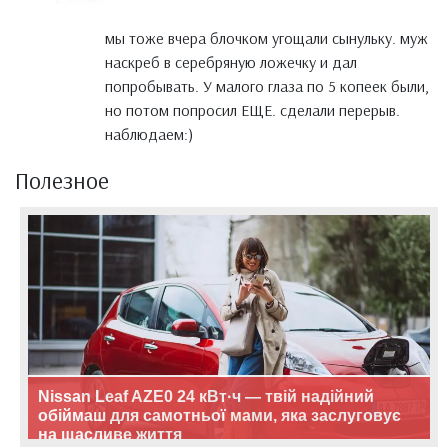
мы тоже вчера блочком угощали сынульку. муж
наскреб в серебряную ложечку и дал
попробывать. У малого глаза по 5 копеек были,
но потом попросил ЕЩЕ. сделали перерыв.
наблюдаем:)
Полезное
Nissan Leaf AZE0 24 кВт·ч — твій надійний
обіймаш для самотньої мами, яка заслуговує
на щасливе життя