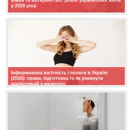
Війна та материнство: реалії українських жінок
у 2026 році
Інформована вагітність і пологи в Україні
(2026): права, підготовка та як уникнути
маніпуляцій у медицині