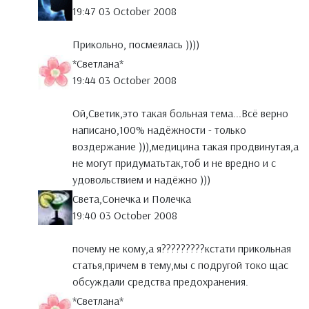
19:47 03 October 2008
Прикольно, посмеялась ))))
*Светлана*
19:44 03 October 2008
Ой,Светик,это такая больная тема...Всё верно
написано,100% надёжности - только
воздержание ))),медицина такая продвинутая,а
не могут придуматьтак,тоб и не вредно и с
удовольствием и надёжно )))
Света,Сонечка и Полечка
19:40 03 October 2008
почему не кому,а я?????????кстати прикольная
статья,причем в тему,мы с подругой токо щас
обсуждали средства предохранения.
*Светлана*