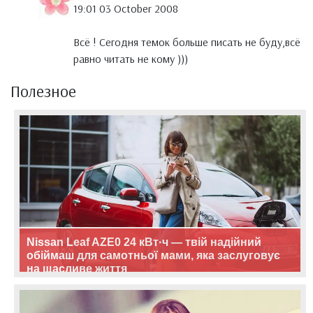
19:01 03 October 2008
Всё ! Сегодня темок больше писать не буду,всё
равно читать не кому )))
Полезное
Nissan Leaf AZE0 24 кВт·ч — твій надійний
обіймаш для самотньої мами, яка заслуговує
на щасливе життя