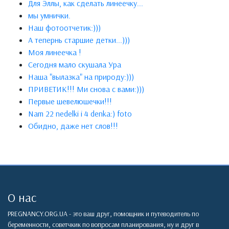
Для Эллы, как сделать линеечку...
мы умнички.
Наш фотоотчетик:)))
А тепернь старшие детки...)))
Моя линеечка !
Сегодня мало скушала Ура
Наша "вылазка" на природу:)))
ПРИВЕТИК!!! Ми снова с вами:)))
Первые шевелюшечки!!!
Nam 22 nedelki i 4 denka:) foto
Обидно, даже нет слов!!!
О нас
PREGNANCY.ORG.UA - это ваш друг, помощник и путеводитель по
беременности, советчкик по вопросам планирования, ну и друг в