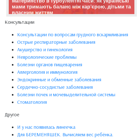
Материнство в турбулентні часи: як українські
мами тримають баланс між кар’єрою, дітьми та
власним життям
Консультации
Консультации по вопросам грудного вскармливания
Острые респираторные заболевания
Акушерство и гинекология
Неврологические проблемы
Болезни органов пищеварения
Аллергология и иммунология
Эндокринные и обменные заболевания
Сердечно-сосудистые заболевания
Болезни почек и мочевыделительной системы
Стоматология
Другое
И у нас появилась линеечка
Для БЕРЕМЕНЯШЕК. Вычисляем вес ребёнка.