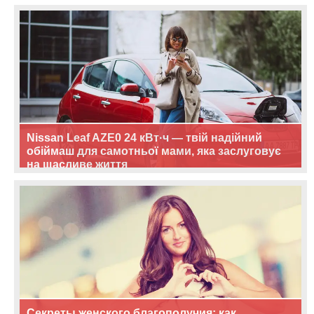
Nissan Leaf AZE0 24 кВт·ч — твій надійний
обіймаш для самотньої мами, яка заслуговує
на щасливе життя
Секреты женского благополучия: как