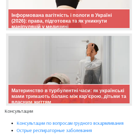
Інформована вагітність і пологи в Україні
(2026): права, підготовка та як уникнути
маніпуляцій у медицині
Материнство в турбулентні часи: як українські
мами тримають баланс між кар’єрою, дітьми та
власним життям
Консультации
Консультации по вопросам грудного вскармливания
Острые респираторные заболевания