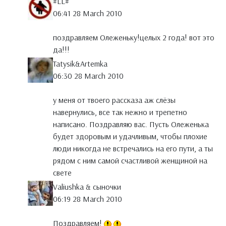
#LL#
06:41 28 March 2010
поздравляем Олеженьку!целых 2 года! вот это
да!!!
Tatysik&Artemka
06:30 28 March 2010
у меня от твоего рассказа аж слёзы
навернулись, все так нежно и трепетно
написано. Поздравляю вас. Пусть Олеженька
будет здоровым и удачливым, чтобы плохие
люди никогда не встречались на его пути, а ты
рядом с ним самой счастливой женщиной на
свете
Valiushka & сыночки
06:19 28 March 2010
Поздравляем!