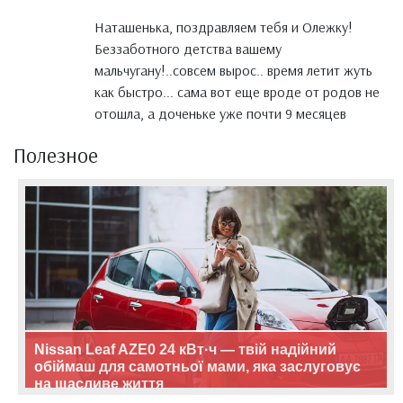
Наташенька, поздравляем тебя и Олежку!
Беззаботного детства вашему
мальчугану!..совсем вырос.. время летит жуть
как быстро... сама вот еще вроде от родов не
отошла, а доченьке уже почти 9 месяцев
Полезное
Nissan Leaf AZE0 24 кВт·ч — твій надійний
обіймаш для самотньої мами, яка заслуговує
на щасливе життя