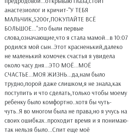
предродовой...открываю глаза,стоит
анастезиолог и кричит-''У ТЕБЯ
МАЛЬЧИК,5200г,ПОКУПАЙТЕ ВСЁ
БОЛЬШОЕ...''это были первые
слова,означающие,что я стала мамой...в 10:07
родился мой сын..Этот красненький,далеко
не маленький комочек счастья я увидела
около часу дня...ЭТО МОЁ...МОЁ
СЧАСТЬЕ...МОЯ ЖИЗНЬ...да,нам было
трудно,порой даже слишком,я не знала,как
поступить и что сделать,только чтобы моему
ребенку было комфортно..хотя бы чуть-
чуть..Я во многом была не права,но я учусь на
своих ошибках..проходит время и я понимаю-
так нельзя было...Спит еще моё