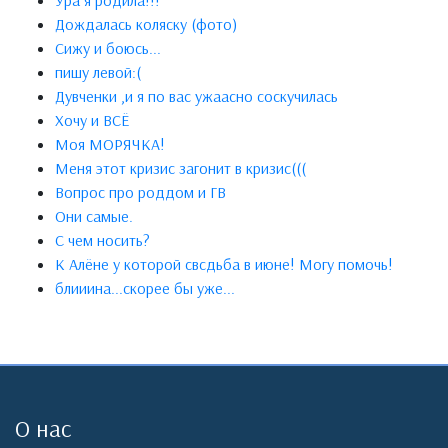
Ура я родила!!!
Дождалась коляску (фото)
Сижу и боюсь...
пишу левой:(
Дувченки ,и я по вас ужаасно соскучилась
Хочу и ВСЁ
Моя МОРЯЧКА!
Меня этот кризис загонит в кризис(((
Вопрос про роддом и ГВ
Они самые.
С чем носить?
К Алёне у которой свсдьба в июне! Могу помочь!
блииинa...скорee бы ужe...
О нас