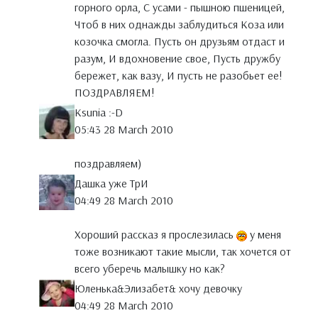
горного орла, С усами - пышною пшеницей,
Чтоб в них однажды заблудиться Коза или
козочка смогла. Пусть он друзьям отдаст и
разум, И вдохновение свое, Пусть дружбу
бережет, как вазу, И пусть не разобьет ее!
ПОЗДРАВЛЯЕМ!
Ksunia :-D
05:43 28 March 2010
поздравляем)
Дашка уже ТрИ
04:49 28 March 2010
Хороший рассказ я прослезилась
у меня
тоже возникают такие мысли, так хочется от
всего уберечь малышку но как?
Юленька&Элизабет& хочу девочку
04:49 28 March 2010