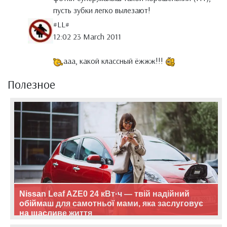
пусть зубки легко вылезают!
#LL#
12:02 23 March 2011
ааа, какой классный ёжжж!!!
Полезное
Nissan Leaf AZE0 24 кВт·ч — твій надійний
обіймаш для самотньої мами, яка заслуговує
на щасливе життя