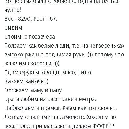
Во-первых были с Робчей сегодня на U5. Все
чудно!
Вес - 8290, Рост - 67.
Сидим
Стоим! с позавчера
Ползаем как белые люди, т.е. на четвереньках
высоко ржачно поднимая руки :))) потому что
жаждим скорости :)))
Едим фрукты, овощи, мясо, титю.
Какаем ванюче :)
Обожаем маму и папу.
Брата любим на расстоянии метра.
Наблюдаем и премся. Ржем как тот скочет.
Летеам с визгами на самолете. Хохочем во
весь голос при массаже и делаем ФФФРРР