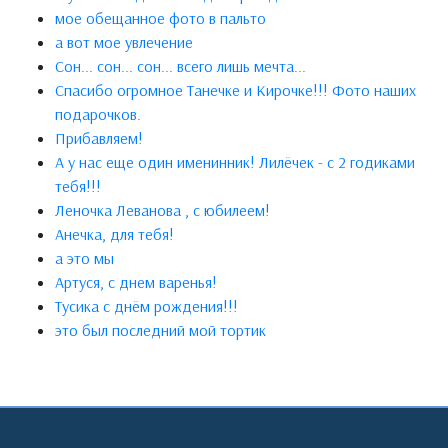
мое обещанное фото в пальто
а вот мое увлечение
Сон... сон... сон... всего лишь мечта...
Спасибо огромное Танечке и Кирочке!!! Фото наших
подарочков.
Прибавляем!
А у нас еще один именинник! Лилёчек - с 2 годиками
тебя!!!
Леночка Леванова , с юбилеем!
Анечка, для тебя!
а это мы
Артуся, с днем варенья!
Тусика с днём рождения!!!
это был последний мой тортик