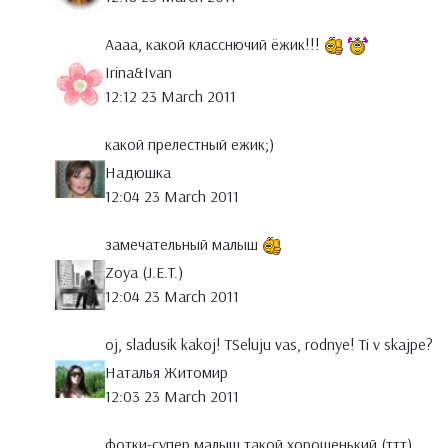
Аааа, какой класснючий ёжик!!!
Irina&Ivan
12:12 23 March 2011
какой прелестный ежик;)
Надюшка
12:04 23 March 2011
замечательный малыш
Zoya (J.E.T.)
12:04 23 March 2011
oj, sladusik kakoj! TSeluju vas, rodnye! Ti v skajpe?
Наталья Житомир
12:03 23 March 2011
фотки-супер,малыш такой хорошенький (ттт),