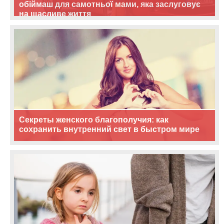
обіймаш для самотньої мами, яка заслуговує
на щасливе життя
Секреты женского благополучия: как
сохранить внутренний свет в быстром мире