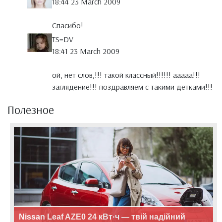
18:44 23 March 2009
Спасибо!
TS=DV
18:41 23 March 2009
ой, нет слов,!!! такой классный!!!!!! ааааа!!!
заглядение!!! поздравляем с такими детками!!!
Полезное
Nissan Leaf AZE0 24 кВт·ч — твій надійний