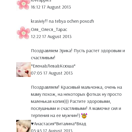
16:12 17 August 2013
krasiviy!! na tebya ochen poxozh
Оля_Олеся_Тарас
12:22 17 August 2013
Поздравляем Эрика! Пусть растет здоровым и
счастливым!
*Елена&Лева&Ксюша*
07:05 17 August 2013
Поздравляем! Красивый мальчонка, очень на
маму похож, на некоторых фотках ну просто
маленькая копия))) Растите здоровыми,
послушными и счастливыми! А мамочке сил и
терпения на ее мужчин!)
♥Анастасия*Виталина*Влад
05:45 17 August 2013