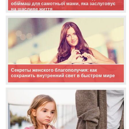
обіймаш для самотньої мами, яка заслуговує
на щасливе життя
Секреты женского благополучия: как
сохранить внутренний свет в быстром мире