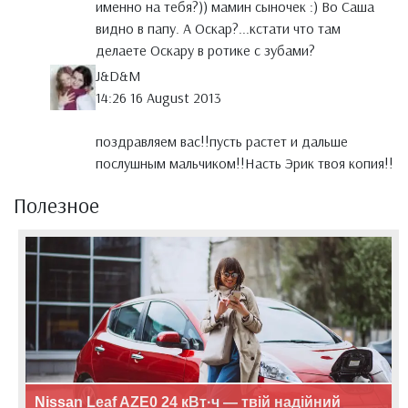
именно на тебя?)) мамин сыночек :) Во Саша
видно в папу. А Оскар?...кстати что там
делаете Оскару в ротике с зубами?
J&D&M
14:26 16 August 2013
поздравляем вас!!пусть растет и дальше
послушным мальчиком!!Насть Эрик твоя копия!!
Полезное
Nissan Leaf AZE0 24 кВт·ч — твій надійний