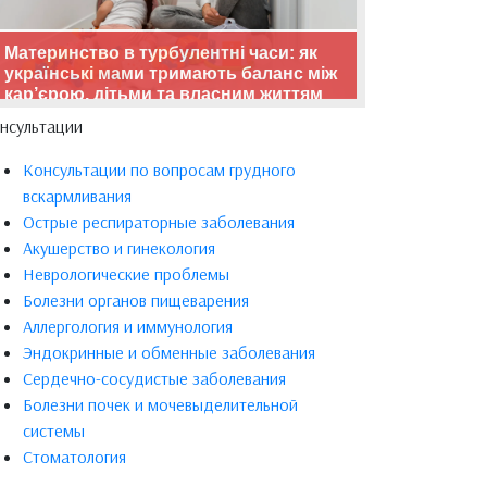
Материнство в турбулентні часи: як
українські мами тримають баланс між
кар’єрою, дітьми та власним життям
нсультации
Консультации по вопросам грудного
вскармливания
Острые респираторные заболевания
Акушерство и гинекология
Неврологические проблемы
Болезни органов пищеварения
Аллергология и иммунология
Эндокринные и обменные заболевания
Сердечно-сосудистые заболевания
Болезни почек и мочевыделительной
системы
Стоматология