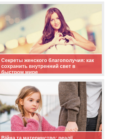
життя
Секреты женского благополучия: как
сохранить внутренний свет в
быстром мире
Війна та материнство: реалії