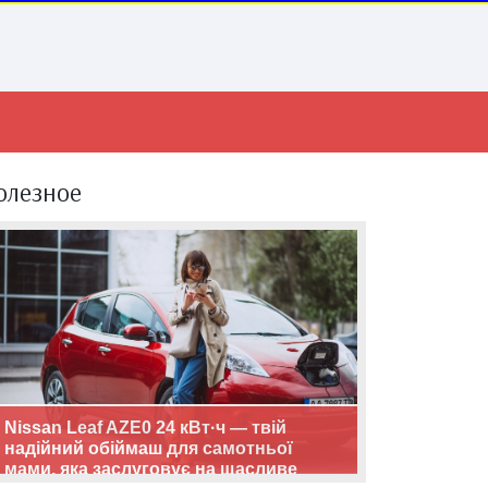
олезное
Nissan Leaf AZE0 24 кВт·ч — твій
надійний обіймаш для самотньої
мами, яка заслуговує на щасливе