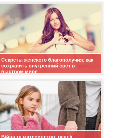
життя
Секреты женского благополучия: как
сохранить внутренний свет в
быстром мире
Війна та материнство: реалії