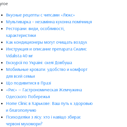
угое
Вкусные рецепты с чипсами «Люкс»
Мультиварка – незамінна кухонна помічниця
Ресторани: види, особливості,
характеристики
Как кондиционеры могут очищать воздух
Инструкция и описание препарата Сиалис
Vidalista 40 мг
Екскурсії по Україні: скелі Довбуша
Мобильные кровати: удобство и комфорт
для всей семьи
Що подивитися в Празі
«Рис» — Гастрономическая Жемчужина
Одесского Побережья
Home Clinic в Харькове: Ваш путь к здоровью
и благополучию
Психоделіки з лісу: хто і навіщо збирає
червоні мухомори?