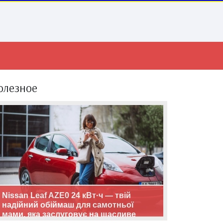
олезное
Nissan Leaf AZE0 24 кВт·ч — твій
надійний обіймаш для самотньої
мами, яка заслуговує на щасливе