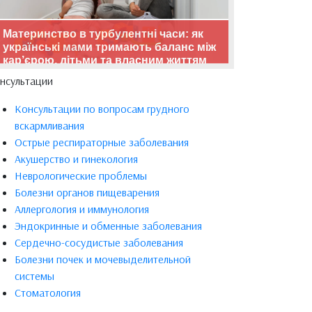
Материнство в турбулентні часи: як
українські мами тримають баланс між
кар’єрою, дітьми та власним життям
нсультации
Консультации по вопросам грудного
вскармливания
Острые респираторные заболевания
Акушерство и гинекология
Неврологические проблемы
Болезни органов пищеварения
Аллергология и иммунология
Эндокринные и обменные заболевания
Сердечно-сосудистые заболевания
Болезни почек и мочевыделительной
системы
Стоматология