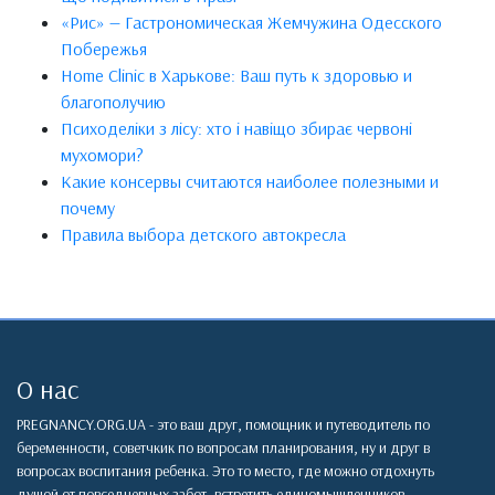
«Рис» — Гастрономическая Жемчужина Одесского
Побережья
Home Clinic в Харькове: Ваш путь к здоровью и
благополучию
Психоделіки з лісу: хто і навіщо збирає червоні
мухомори?
Какие консервы считаются наиболее полезными и
почему
Правила выбора детского автокресла
О нас
PREGNANCY.ORG.UA - это ваш друг, помощник и путеводитель по
беременности, советчкик по вопросам планирования, ну и друг в
вопросах воспитания ребенка. Это то место, где можно отдохнуть
душой от повседневных забот, встретить единомышленников,