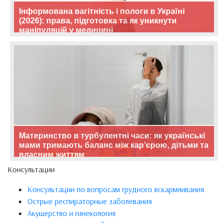
Інформована вагітність і пологи в Україні
(2026): права, підготовка та як уникнути
маніпуляцій у медицині
Материнство в турбулентні часи: як українські
мами тримають баланс між кар’єрою, дітьми та
власним життям
Консультации
Консультации по вопросам грудного вскармливания
Острые респираторные заболевания
Акушерство и гинекология