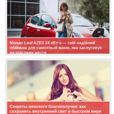
Nissan Leaf AZE0 24 кВт·ч — твій надійний
обіймаш для самотньої мами, яка заслуговує
на щасливе життя
Секреты женского благополучия: как
сохранить внутренний свет в быстром мире