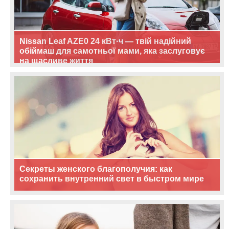
Nissan Leaf AZE0 24 кВт·ч — твій надійний
обіймаш для самотньої мами, яка заслуговує
на щасливе життя
Секреты женского благополучия: как
сохранить внутренний свет в быстром мире