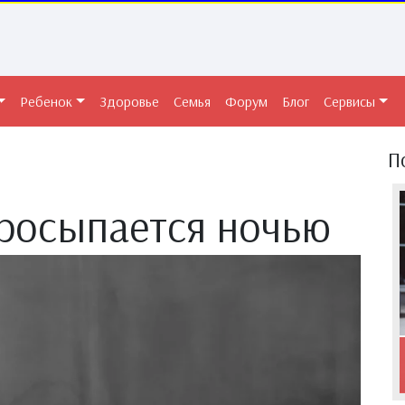
Ребенок
Здоровье
Семья
Форум
Блог
Сервисы
П
просыпается ночью