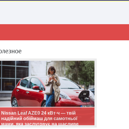
олезное
Nissan Leaf AZE0 24 кВт·ч — твій
надійний обіймаш для самотньої
мами, яка заслуговує на щасливе