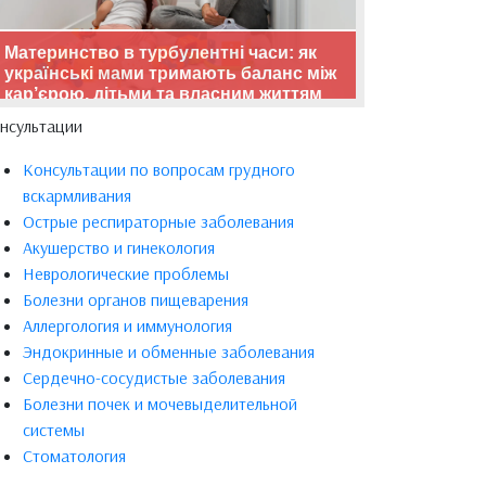
Материнство в турбулентні часи: як
українські мами тримають баланс між
кар’єрою, дітьми та власним життям
нсультации
Консультации по вопросам грудного
вскармливания
Острые респираторные заболевания
Акушерство и гинекология
Неврологические проблемы
Болезни органов пищеварения
Аллергология и иммунология
Эндокринные и обменные заболевания
Сердечно-сосудистые заболевания
Болезни почек и мочевыделительной
системы
Стоматология