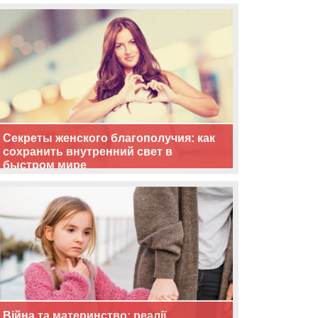
життя
Секреты женского благополучия: как
сохранить внутренний свет в
быстром мире
Війна та материнство: реалії