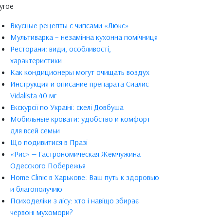
угое
Вкусные рецепты с чипсами «Люкс»
Мультиварка – незамінна кухонна помічниця
Ресторани: види, особливості,
характеристики
Как кондиционеры могут очищать воздух
Инструкция и описание препарата Сиалис
Vidalista 40 мг
Екскурсії по Україні: скелі Довбуша
Мобильные кровати: удобство и комфорт
для всей семьи
Що подивитися в Празі
«Рис» — Гастрономическая Жемчужина
Одесского Побережья
Home Clinic в Харькове: Ваш путь к здоровью
и благополучию
Психоделіки з лісу: хто і навіщо збирає
червоні мухомори?