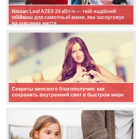
Nissan Leaf AZE0 24 кВт·ч — твій надійний
обіймаш для самотньої мами, яка заслуговує
на щасливе життя
Секреты женского благополучия: как
сохранить внутренний свет в быстром мире