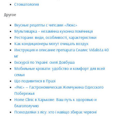
Стоматология
Другое
Вкусные рецепты с чипсами «Люкс»
Мультиварка – незамінна кухонна помічниця
Ресторани: види, особливості, характеристики
Как кондиционеры могут очищать воздух
Инструкция и описание препарата Сиалис Vidalista 40
мг
Екскурсії по Україні: скелі Довбуша
Мобильные кровати: удобство и комфорт для всей
семьи
Що подивитися в Празі
«Рис» — Гастрономическая Жемчужина Одесского
Побережья
Home Clinic в Харькове: Ваш путь к здоровью и
благополучию
Психоделіки з лісу: хто і навіщо збирає червоні