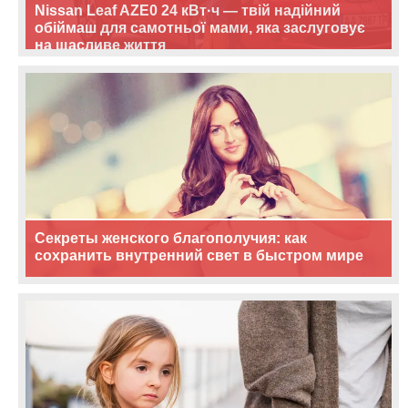
Nissan Leaf AZE0 24 кВт·ч — твій надійний
обіймаш для самотньої мами, яка заслуговує
на щасливе життя
Секреты женского благополучия: как
сохранить внутренний свет в быстром мире