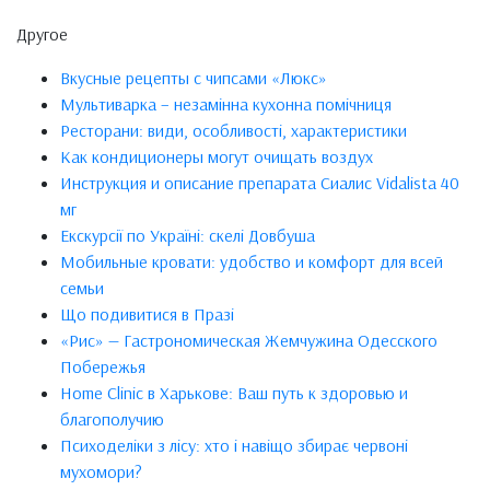
Другое
Вкусные рецепты с чипсами «Люкс»
Мультиварка – незамінна кухонна помічниця
Ресторани: види, особливості, характеристики
Как кондиционеры могут очищать воздух
Инструкция и описание препарата Сиалис Vidalista 40
мг
Екскурсії по Україні: скелі Довбуша
Мобильные кровати: удобство и комфорт для всей
семьи
Що подивитися в Празі
«Рис» — Гастрономическая Жемчужина Одесского
Побережья
Home Clinic в Харькове: Ваш путь к здоровью и
благополучию
Психоделіки з лісу: хто і навіщо збирає червоні
мухомори?