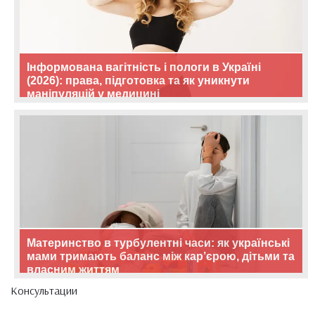
Інформована вагітність і пологи в Україні
(2026): права, підготовка та як уникнути
маніпуляцій у медицині
Материнство в турбулентні часи: як українські
мами тримають баланс між кар’єрою, дітьми та
власним життям
Консультации