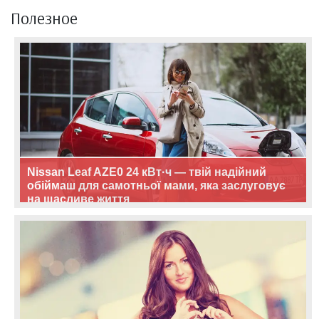
Полезное
Nissan Leaf AZE0 24 кВт·ч — твій надійний
обіймаш для самотньої мами, яка заслуговує
на щасливе життя