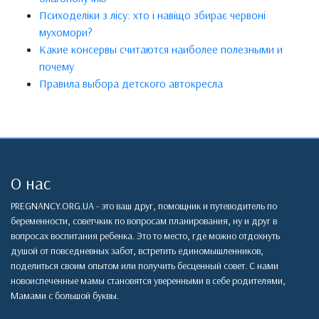
Психоделіки з лісу: хто і навіщо збирає червоні
мухомори?
Какие консервы считаются наиболее полезными и
почему
Правила выбора детского автокресла
О нас
PREGNANCY.ORG.UA - это ваш друг, помощник и путеводитель по
беременности, советчкик по вопросам планирования, ну и друг в
вопросах воспитания ребенка. Это то место, где можно отдохнуть
душой от повседневных забот, встретить единомышленников,
поделиться своим опытом или получить бесценный совет. С нами
новоиспеченные мамы становятся уверенными в себе родителями,
Мамами с большой буквы.