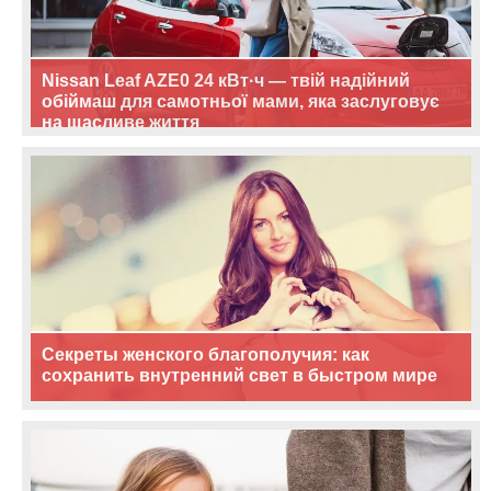
Nissan Leaf AZE0 24 кВт·ч — твій надійний
обіймаш для самотньої мами, яка заслуговує
на щасливе життя
Секреты женского благополучия: как
сохранить внутренний свет в быстром мире