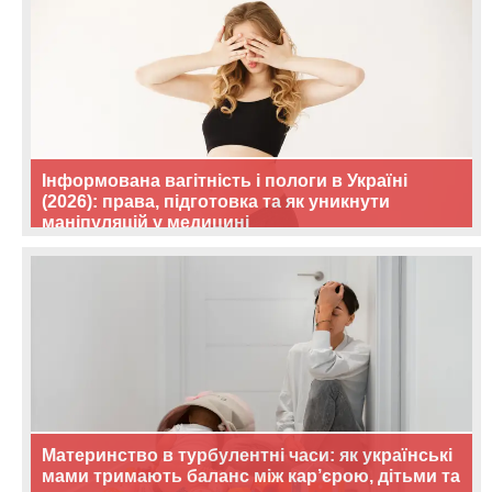
Інформована вагітність і пологи в Україні
(2026): права, підготовка та як уникнути
маніпуляцій у медицині
Материнство в турбулентні часи: як українські
мами тримають баланс між кар’єрою, дітьми та