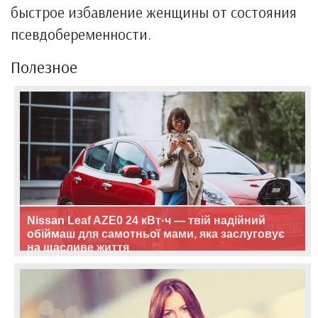
быстрое избавление женщины от состояния
псевдобеременности.
Полезное
Nissan Leaf AZE0 24 кВт·ч — твій надійний
обіймаш для самотньої мами, яка заслуговує
на щасливе життя