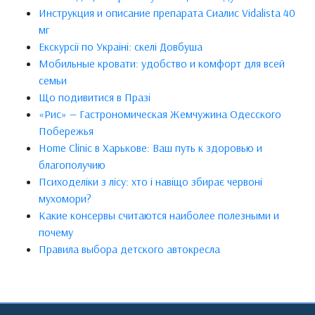
Инструкция и описание препарата Сиалис Vidalista 40
мг
Екскурсії по Україні: скелі Довбуша
Мобильные кровати: удобство и комфорт для всей
семьи
Що подивитися в Празі
«Рис» — Гастрономическая Жемчужина Одесского
Побережья
Home Clinic в Харькове: Ваш путь к здоровью и
благополучию
Психоделіки з лісу: хто і навіщо збирає червоні
мухомори?
Какие консервы считаются наиболее полезными и
почему
Правила выбора детского автокресла