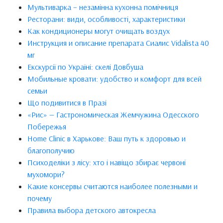
Мультиварка – незамінна кухонна помічниця
Ресторани: види, особливості, характеристики
Как кондиционеры могут очищать воздух
Инструкция и описание препарата Сиалис Vidalista 40
мг
Екскурсії по Україні: скелі Довбуша
Мобильные кровати: удобство и комфорт для всей
семьи
Що подивитися в Празі
«Рис» — Гастрономическая Жемчужина Одесского
Побережья
Home Clinic в Харькове: Ваш путь к здоровью и
благополучию
Психоделіки з лісу: хто і навіщо збирає червоні
мухомори?
Какие консервы считаются наиболее полезными и
почему
Правила выбора детского автокресла