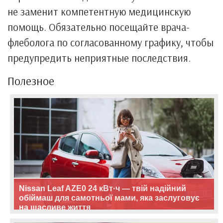
не заменит компетентную медицинскую
помощь. Обязательно посещайте врача-
флеболога по согласованному графику, чтобы
предупредить неприятные последствия.
Полезное
Nissan Leaf AZE0 24 кВт·ч — твій надійний
обіймаш для самотньої мами, яка заслуговує
на щасливе життя