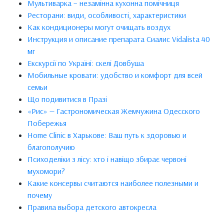
Мультиварка – незамінна кухонна помічниця
Ресторани: види, особливості, характеристики
Как кондиционеры могут очищать воздух
Инструкция и описание препарата Сиалис Vidalista 40
мг
Екскурсії по Україні: скелі Довбуша
Мобильные кровати: удобство и комфорт для всей
семьи
Що подивитися в Празі
«Рис» — Гастрономическая Жемчужина Одесского
Побережья
Home Clinic в Харькове: Ваш путь к здоровью и
благополучию
Психоделіки з лісу: хто і навіщо збирає червоні
мухомори?
Какие консервы считаются наиболее полезными и
почему
Правила выбора детского автокресла