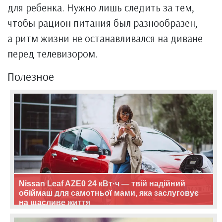
для ребенка. Нужно лишь следить за тем,
чтобы рацион питания был разнообразен,
а ритм жизни не останавливался на диване
перед телевизором.
Полезное
Nissan Leaf AZE0 24 кВт·ч — твій надійний
обіймаш для самотньої мами, яка заслуговує
на щасливе життя