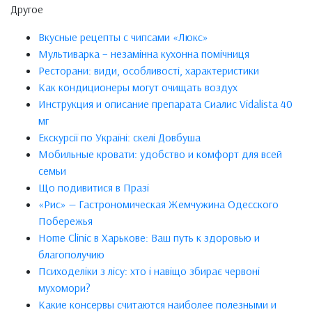
Другое
Вкусные рецепты с чипсами «Люкс»
Мультиварка – незамінна кухонна помічниця
Ресторани: види, особливості, характеристики
Как кондиционеры могут очищать воздух
Инструкция и описание препарата Сиалис Vidalista 40
мг
Екскурсії по Україні: скелі Довбуша
Мобильные кровати: удобство и комфорт для всей
семьи
Що подивитися в Празі
«Рис» — Гастрономическая Жемчужина Одесского
Побережья
Home Clinic в Харькове: Ваш путь к здоровью и
благополучию
Психоделіки з лісу: хто і навіщо збирає червоні
мухомори?
Какие консервы считаются наиболее полезными и