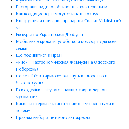
Ресторани: види, особливості, характеристики
Как кондиционеры могут очищать воздух
Инструкция и описание препарата Сиалис Vidalista 40
мг
Екскурсії по Україні: скелі Довбуша
Мобильные кровати: удобство и комфорт для всей
семьи
Що подивитися в Празі
«Рис» — Гастрономическая Жемчужина Одесского
Побережья
Home Clinic в Харькове: Ваш путь к здоровью и
благополучию
Психоделіки з лісу: хто і навіщо збирає червоні
мухомори?
Какие консервы считаются наиболее полезными и
почему
Правила выбора детского автокресла