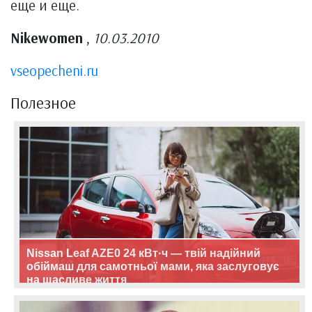
еще и еще.
Nikewomen
,
10.03.2010
vseopecheni.ru
Полезное
Nissan Leaf AZE0 24 кВт·ч — твій надійний
обіймаш для самотньої мами, яка заслуговує
на щасливе життя