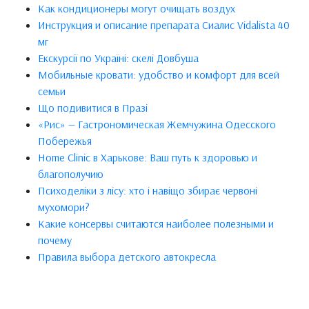
Как кондиционеры могут очищать воздух
Инструкция и описание препарата Сиалис Vidalista 40
мг
Екскурсії по Україні: скелі Довбуша
Мобильные кровати: удобство и комфорт для всей
семьи
Що подивитися в Празі
«Рис» — Гастрономическая Жемчужина Одесского
Побережья
Home Clinic в Харькове: Ваш путь к здоровью и
благополучию
Психоделіки з лісу: хто і навіщо збирає червоні
мухомори?
Какие консервы считаются наиболее полезными и
почему
Правила выбора детского автокресла