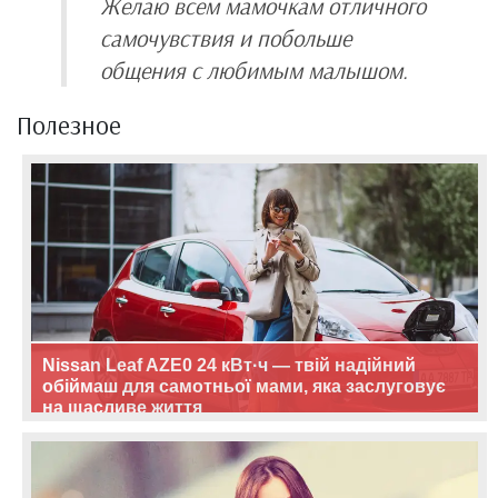
Желаю всем мамочкам отличного
самочувствия и побольше
общения с любимым малышом.
Полезное
Nissan Leaf AZE0 24 кВт·ч — твій надійний
обіймаш для самотньої мами, яка заслуговує
на щасливе життя