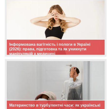
Інформована вагітність і пологи в Україні
(2026): права, підготовка та як уникнути
маніпуляцій у медицині
Материнство в турбулентні часи: як українські