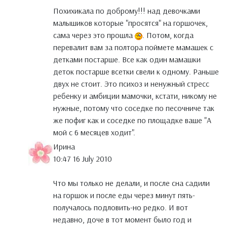
Похихикала по доброму!!! над девочками
малышиков которые "просятся" на горшочек,
сама через это прошла
. Потом, когда
перевалит вам за полтора поймете мамашек с
детками постарше. Все как один мамашки
деток постарше всетки свели к одному. Раньше
двух не стоит. Это психоз и ненужный стресс
ребенку и амбиции мамочки, кстати, никому не
нужные, потому что соседке по песочниче так
же пофиг как и соседке по площадке ваше "А
мой с 6 месяцев ходит".
Ирина
10:47 16 July 2010
Что мы только не делали, и после сна садили
на горшок и после еды через минут пять-
получалось подловить-но редко. И вот
недавно, доче в тот момент было год и