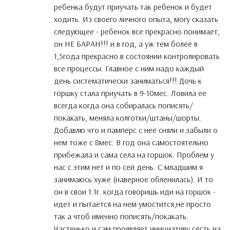
ребенка будут приучать так ребенок и будет
ходить. Из своего личного опыта, могу сказать
следующее - ребенок все прекрасно понимает,
он НЕ БАРАН!!! и в год, а уж тем более в
1,5года прекрасно в состоянии контролировать
все процессы. Главное с ним надо каждый
день систематически заниматься!!! Дочь к
горшку стала приучать в 9-10мес. Ловила ее
всегда когда она собиралась пописять/
покакать, меняла колготки/штаны/шорты.
Добавлю что и памперс с нее сняли и забыли о
нем тоже с 8мес. В год она самостоятельно
прибежала и сама села на горшок. Проблем у
нас с этим нет и по сей день. С младшим я
занимаюсь хуже (наверное обленилась). И то
он в свои 1.1г. когда говоришь иди на горшок -
идет и пытается на нем умостится,не просто
так а чтоб именно пописять/покакать.
Частенько и сам проявляет инициативу сесть на