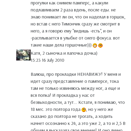
прогулки как снимем памперс, а какули
подлавливаем 2 раза вдень, после еды. не
знаю понимает ли он, что он наделал в горшок,
но встав с него Тимончик сразу же смотрит в
него, а я говорю ему "видишь -есть", и он
-расплывается в улыбке от сиего фокуса. вот
такие наши дела горшочные)))
Катя, 2 сыночка и лапочка дочка)
15:23 16 July 2010
Валюш, про прокладки НЕНАВИЖУ! У меня и
идет сразу представление о памперсе, тока
там не только извиняюсь между ног, а еще и
вся попка! И прокладка у нас от
безвыходности, а тут... Кстати, я понимаю, что
18 мес. это полтора года
, но у него же
сказано до полтора не трогать, а ходить
начнет осознанно к 24, а это уже 2, а то и 2,5 В
общем я высказала свое мнение! И оно лично