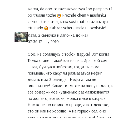
Katya, da ono-to razmazivaetsya i po pampersu i
po trusam tozhe
Prezhde chem v mashinku
zakinut takie trusi, s nix sostirnut bi razmaznyu
etu nado
Kak raz vchera imela udovolstvie!
Катя, 2 сыночка и лапочка дочка)
07:36 17 July 2010
Ооо, не соглашусь с тобой Дарусь! Вот когда
Тимка станет такой как наши с Иришкой сел,
встал, бухнулся побежал, тогда ты сама
поймешь, что какулям размазаться нефиг
делать и за 3 секунды! Нефига там не
гигиеничнее! Какает и тут же на жопу падает, и
все содержимое чудненько размазюкивается
по жопелю, все коки, жопка и усе в какунях!
Нам конечно не много проще, а вот девочке,
это ой как не хорошо! А на горшок сел, оно
выполо и усе, попку подтер и ляпота! А насчет