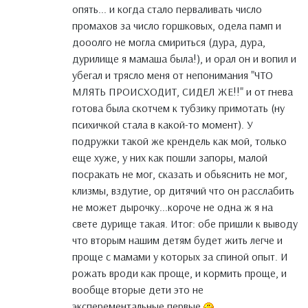
опять... и когда стало перваливать число
промахов за число горшковых, одела памп и
дооолго не могла смириться (дура, дура,
дурилище я мамаша была!), и орал он и вопил и
убегал и трясло меня от непонимания "ЧТО
МЛЯТЬ ПРОИСХОДИТ, СИДЕЛ ЖЕ!!" и от гнева
готова была скотчем к тубзику примотать (ну
психичкой стала в какой-то момент). У
подружки такой же крендель как мой, только
еще хуже, у них как пошли запоры, малой
посракать не мог, сказать и обьяснить не мог,
клизмы, вздутие, ор дитячий что он расслабить
не может дырочку...короче не одна ж я на
свете дурище такая. Итог: обе пришли к выводу
что вторым нашим детям будет жить легче и
проще с мамами у которых за спиной опыт. И
рожать вроди как проще, и кормить проще, и
вообще вторые дети это не
эксперементальные первые