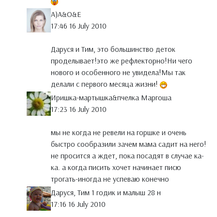
A)A&O&E
17:46 16 July 2010
Даруся и Тим, это большинство деток
проделывает!это же рефлекторно!Ни чего
нового и особенного не увидела!Мы так
делали с первого месяца жизни!
Иришка-мартышка&пчелка Маргоша
17:23 16 July 2010
мы не когда не ревели на горшке и очень
быстро сообразили зачем мама садит на него!
не просится а ждет, пока посадят в случае ка-
ка. а когда писить хочет начинает писю
трогать-иногда не успеваю конечно
Даруся, Тим 1 годик и малыш 28 н
17:16 16 July 2010