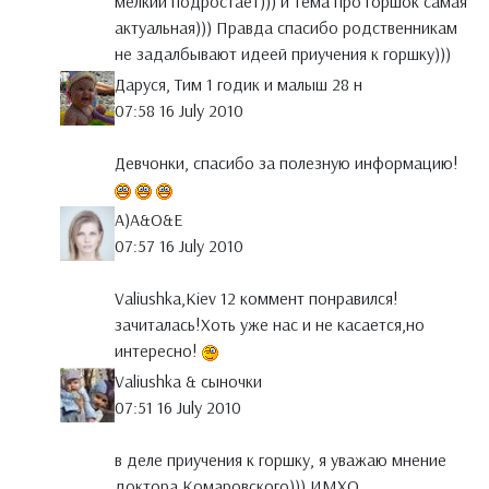
мелкий подростает))) и тема про горшок самая
актуальная))) Правда спасибо родственникам
не задалбывают идеей приучения к горшку)))
Даруся, Тим 1 годик и малыш 28 н
07:58 16 July 2010
Девчонки, спасибо за полезную информацию!
A)A&O&E
07:57 16 July 2010
Valiushka,Kiev 12 коммент понравился!
зачиталась!Хоть уже нас и не касается,но
интересно!
Valiushka & сыночки
07:51 16 July 2010
в деле приучения к горшку, я уважаю мнение
доктора Комаровского))) ИМХО