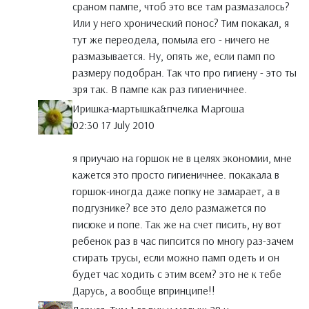
сраном пампе, чтоб это все там размазалось?
Или у него хронический понос? Тим покакал, я
тут же переодела, помыла его - ничего не
размазывается. Ну, опять же, если памп по
размеру подобран. Так что про гигиену - это ты
зря так. В пампе как раз гигиеничнее.
Иришка-мартышка&пчелка Маргоша
02:30 17 July 2010
я приучаю на горшок не в целях экономии, мне
кажется это просто гигиеничнее. покакала в
горшок-иногда даже попку не замарает, а в
подгузнике? все это дело размажется по
писюке и попе. Так же на счет писить, ну вот
ребенок раз в час пипсится по многу раз-зачем
стирать трусы, если можно памп одеть и он
будет час ходить с этим всем? это не к тебе
Дарусь, а вообще впринципе!!