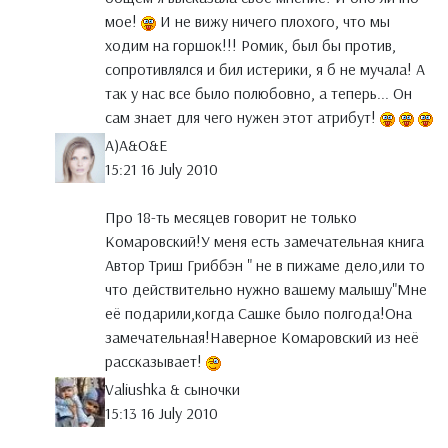
мое!
И не вижу ничего плохого, что мы
ходим на горшок!!! Ромик, был бы против,
сопротивлялся и бил истерики, я б не мучала! А
так у нас все было полюбовно, а теперь... Он
сам знает для чего нужен этот атрибут!
A)A&O&E
15:21 16 July 2010
Про 18-ть месяцев говорит не только
Комаровский!У меня есть замечательная книга
Автор Триш Гриббэн " не в пижаме дело,или то
что действительно нужно вашему малышу"Мне
её подарили,когда Сашке было полгода!Она
замечательная!Наверное Комаровский из неё
рассказывает!
Valiushka & сыночки
15:13 16 July 2010