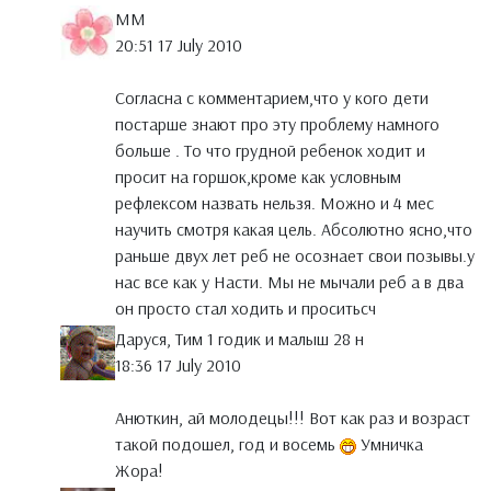
MM
20:51 17 July 2010
Согласна с комментарием,что у кого дети
постарше знают про эту проблему намного
больше . То что грудной ребенок ходит и
просит на горшок,кроме как условным
рефлексом назвать нельзя. Можно и 4 мес
научить смотря какая цель. Абсолютно ясно,что
раньше двух лет реб не осознает свои позывы.у
нас все как у Насти. Мы не мычали реб а в два
он просто стал ходить и проситьсч
Даруся, Тим 1 годик и малыш 28 н
18:36 17 July 2010
Анюткин, ай молодецы!!! Вот как раз и возраст
такой подошел, год и восемь
Умничка
Жора!