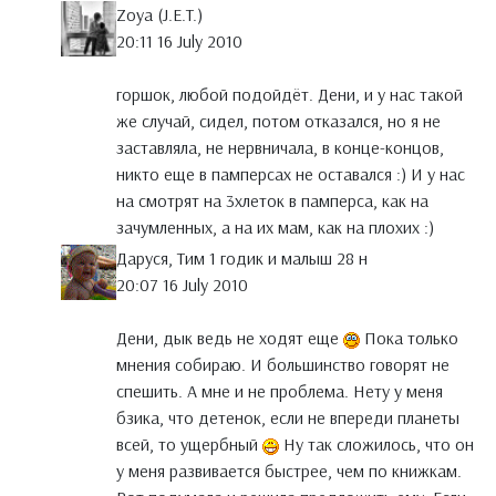
Zoya (J.E.T.)
20:11 16 July 2010
горшок, любой подойдёт. Дени, и у нас такой
же случай, сидел, потом отказался, но я не
заставляла, не нервничала, в конце-концов,
никто еще в памперсах не оставался :) И у нас
на смотрят на 3хлеток в памперса, как на
зачумленных, а на их мам, как на плохих :)
Даруся, Тим 1 годик и малыш 28 н
20:07 16 July 2010
Дени, дык ведь не ходят еще
Пока только
мнения собираю. И большинство говорят не
спешить. А мне и не проблема. Нету у меня
бзика, что детенок, если не впереди планеты
всей, то ущербный
Ну так сложилось, что он
у меня развивается быстрее, чем по книжкам.