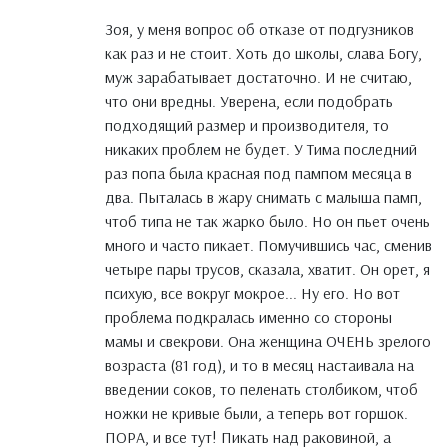
Зоя, у меня вопрос об отказе от подгузников
как раз и не стоит. Хоть до школы, слава Богу,
муж зарабатывает достаточно. И не считаю,
что они вредны. Уверена, если подобрать
подходящий размер и производителя, то
никаких проблем не будет. У Тима последний
раз попа была красная под пампом месяца в
два. Пыталась в жару снимать с малыша памп,
чтоб типа не так жарко было. Но он пьет очень
много и часто пикает. Помучившись час, сменив
четыре пары трусов, сказала, хватит. Он орет, я
психую, все вокруг мокрое... Ну его. Но вот
проблема подкралась именно со стороны
мамы и свекрови. Она женщина ОЧЕНЬ зрелого
возраста (81 год), и то в месяц настаивала на
введении соков, то пеленать столбиком, чтоб
ножки не кривые были, а теперь вот горшок.
ПОРА, и все тут! Пикать над раковиной, а