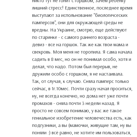
никто тут не гонит с горшком, зачем ребёнку
лишний стресс! Единственное, последнее время
выступают за испольнование "биологичсеских
памперсов", они для окружающей среды не
вредны. На Украине, смотрю, еще действуют
по старинке - с самого раннего возраста -
девиз - все на горшок. Так же как твои мама и
свекровь. Моя меня не торопила. Я сама начала
садить в 8 мес, но он не понимал особо, хотя и
делал, что надо. Потом был перерыв, не
дружили особо с горшком, я не настаивала.
Так, от случая, к случаю. Сняла памперс только
сейчас, в 1г.10мес. Почти сразу начал проситься,
ну, не всегда конечно, но дома нет уже почти
промахов - сняла почти 3 недели назад. Я
просто не совсем понимаю, у вас же такое
гениальное изобретение человечества есть, как
подгузники, а вы (мамочки, живущие там, ну вы
поняли :) всё равно, не хотите им пользоваться,