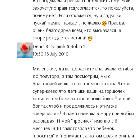
Вот подумала и решила предложить ему. Если
захочет/понравится/согласится, то пожалуйста,
почему нет. Если откажется, ну и ладушки,
пускай пампы пачкает, не жалко
Правда,
очень благодарна всем, кто высказался. В
споре рождается истина!
Deni 28 Dominik 4 Robin 1
19:50 16 July 2010
Миленькие, да вы дорастите сналачала хотябы
до полутора, а там посмотрим, мы с
Анастасией лишь это пытаемся сказать. Это ж
супер-клево что детишки ваши на горшочек
ходят и тем боле охотно и полюбовно!! и дай
бог так чтоб и продолжилось и этим же
завершилось! Я памп снимала в жару при любых
раскладах. И мой "просился" именно с 6
месяцев. В 10 салютовала что ребенок
"просится" и "понимает", а потом швах и опять и