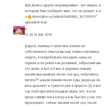
Для Дени и других недоверчивых - вот видео, в
котором Тим сообщает мне, что он делает а-а-
а
vkontakte.ru/video62480868_147319193?
uploaded=true
я
15:38 16 July 2010
Даруся, напишу и свои пять копеек из
собственного опыта) мы как только научились
сидеть, я попробовала посадить сына на
горшок и он ревел как резанный, забросили мы
это дело. и вот в 8 мес в деревне помалу
начали высаживать после сна-ура, получалось
писять!!! какули ловили после еды, видя как он
весь краснеет и тужится уже в прцессе:))) а вот
так чтоб просился издавая звуки, нет, я и не
представляю пока когда и как быстро у нас это
произойдет. сейчас писяем после сна, после