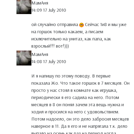
МамАня
14:09 17 July 2010
ой случайно отправила
Сейчас 1и8 и мы уже
на горшок только какаем, а писаем
исключительно на унитаз, как папа, как
взрослый!!! вот!)))
МамАня
14:08 17 July 2010
И я напишу по этому поводу. В первые
показала Жо. Что такое горшок в 7 месяцев. Он
просто у нас стоял в комнате как игрушка,
периодически я его садила на него. Потом
месяцев в 8 он понял зачем эта вещь нужна и
ходил и просился на него с удовольствием.
Потом надоело, он это дело забросил месяцев
наверное в 11. Да я его и не напрягала т.к. дело
выпало на осень как раз на период когда