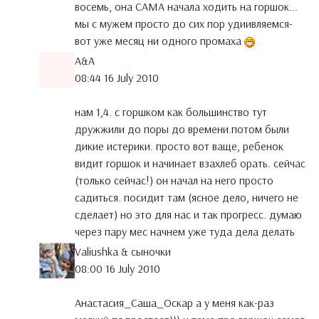
восемь, она САМА начала ходить на горшок...
мы с мужем просто до сих пор удиивляемся-
вот уже месяц ни одного промаха
A&A
08:44 16 July 2010
нам 1,4. с горшком как большинство тут
дружжили до поры до времени.потом были
дикие истерики. просто вот ваще, ребенок
видит горшок и начинает взахлеб орать. сейчас
(только сейчас!) он начал на него просто
садиться. посидит там (ясное дело, ничего не
сделает) но это для нас и так прогресс. думаю
через пару мес начнем уже туда дела делать
Valiushka & сыночки
08:00 16 July 2010
Анастасия_Саша_Оскар а у меня как-раз