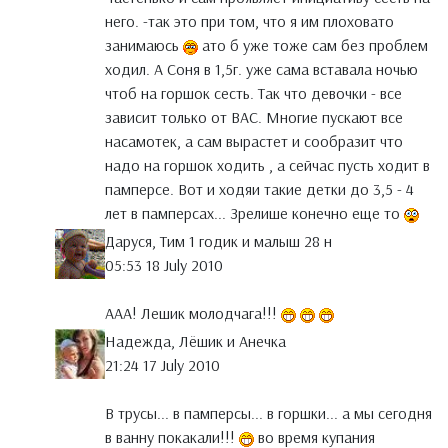
него. -так это при том, что я им плоховато
занимаюсь
ато б уже тоже сам без проблем
ходил. А Соня в 1,5г. уже сама вставала ночью
чтоб на горшок сесть. Так что девочки - все
зависит только от ВАС. Многие пускают все
насамотек, а сам вырастет и сообразит что
надо на горшок ходить , а сейчас пусть ходит в
памперсе. Вот и ходяи такие детки до 3,5 - 4
лет в памперсах... Зрелише конечно еще то
Даруся, Тим 1 годик и малыш 28 н
05:53 18 July 2010
ААА! Лешик молодчага!!!
Надежда, Лёшик и Анечка
21:24 17 July 2010
В трусы... в памперсы... в горшки... а мы сегодня
в ванну покакали!!!
во время купания