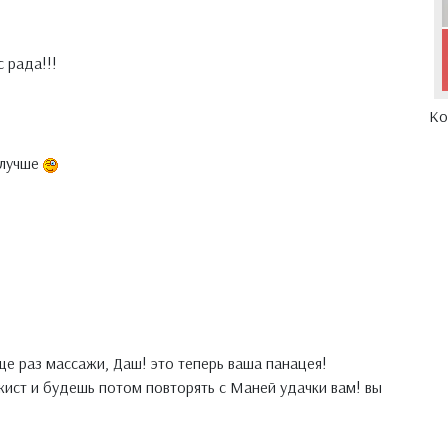
с рада!!!
Ко
 лучше
е раз массажи, Даш! это теперь ваша панацея!
ист и будешь потом повторять с Маней удачки вам! вы