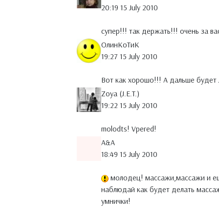
20:19 15 July 2010
супер!!! так держать!!! очень за ва
ОлинКоТиК
19:27 15 July 2010
Вот как хорошо!!! А дальше будет
Zoya (J.E.T.)
19:22 15 July 2010
molodts! Vpered!
A&A
18:49 15 July 2010
молодец! массажи,массажи и ещ
наблюдай как будет делать массаж
умнички!