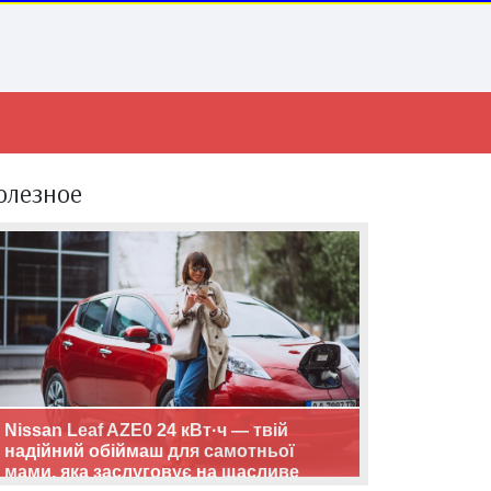
олезное
Nissan Leaf AZE0 24 кВт·ч — твій
надійний обіймаш для самотньої
мами, яка заслуговує на щасливе