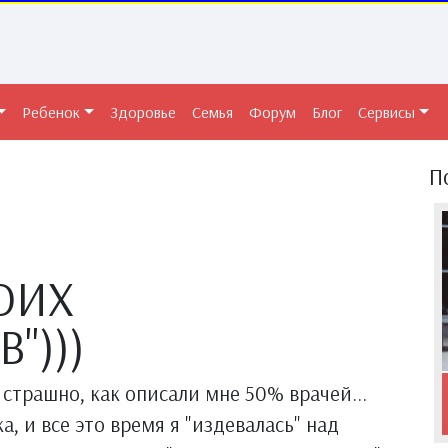
Ребенок
Здоровье
Семья
Форум
Блог
Сервисы
П
ОИХ
")))
 страшно, как описали мне 50% врачей...
, и все это время я "издевалась" над