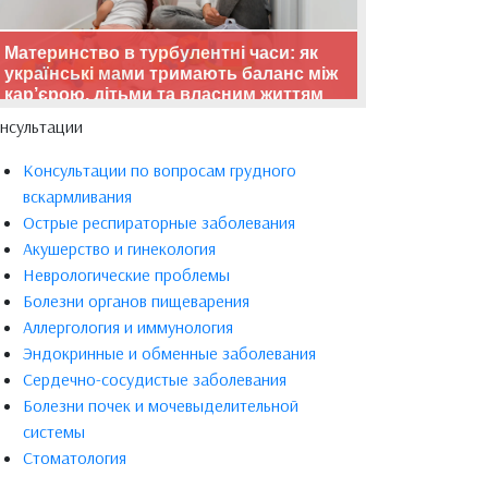
Материнство в турбулентні часи: як
українські мами тримають баланс між
кар’єрою, дітьми та власним життям
нсультации
Консультации по вопросам грудного
вскармливания
Острые респираторные заболевания
Акушерство и гинекология
Неврологические проблемы
Болезни органов пищеварения
Аллергология и иммунология
Эндокринные и обменные заболевания
Сердечно-сосудистые заболевания
Болезни почек и мочевыделительной
системы
Стоматология