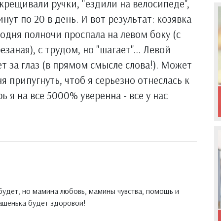
крещивали ручки, "ездили на велосипеде",
нут по 20 в день. И вот результат: козявка
годня полночи проспала на левом боку (с
езаная), с трудом, но "шагает"... Левой
т за глаз (в прямом смысле слова!). Может
 припугнуть, чтоб я серьезно отнеслась к
ь я на все 5000% уверенна - все у нас
будет, но мамина любовь, мамины чувства, помощь и
Машенька будет здоровой!