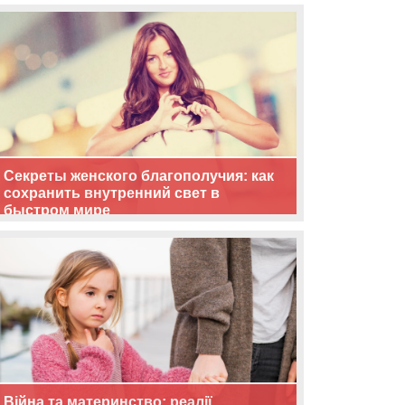
життя
Секреты женского благополучия: как
сохранить внутренний свет в
быстром мире
Війна та материнство: реалії