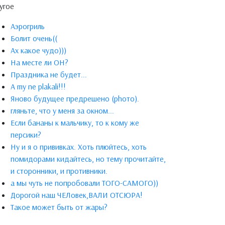
угое
Аэрогриль
Болит очень((
Ах какое чудо)))
На месте ли ОН?
Праздника не будет...
A my ne plakali!!!
Яново будущее предрешено (phото).
гляньте, что у меня за окном...
Если бананы к мальчику, то к кому же
персики?
Ну и я о прививках. Хоть плюйтесь, хоть
помидорами кидайтесь, но тему прочитайте,
и сторонники, и противники.
а мы чуть не попробовали ТОГО-САМОГО))
Дорогой наш ЧЕЛовек,ВАЛИ ОТСЮРА!
Такое может быть от жары?