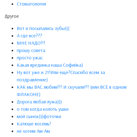
Стоматология
Другое
Вот и посыпались зубы(((
А где все???
МНЕ НАДО!!!
прошу совета
просто ужас
Какая врединка наша Софийка)
Ну вот уже и 21!Или ещё?Спасибо всем за
поздравление)
КАК мы ВАС любим!!! И скучаем!!! (или ВСЁ в одном
ФЛАКОНЕ)
Дорога любая лужа)))
о том когда колоть ушки
мой сынок)))фоточки
Катюше восемь!
не хотим Ам-Ам