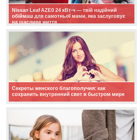
Nissan Leaf AZE0 24 кВт·ч — твій надійний
обіймаш для самотньої мами, яка заслуговує
на щасливе життя
Секреты женского благополучия: как
сохранить внутренний свет в быстром мире