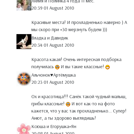
Лилия и Полинка 4 года 11 мес.
20:39 01 August 2010
Красивые места! И прохладненько наверно ) А
мы скоро при +30 мерзнуть будем )))
Владка и Давидик
20:34 01 August 2010
Красота какая! Очень интересная подборка
получилась
И вы такие классные!
Альчонок♥Артёмушка
20:23 01 August 2010
Ох и красотища!!! Санёк такой чудный малыш,
грибы классные!
И вот как-то на фото
кажется, что у вас так прохладненько... Супер!
Анют, а ты здорово выглядишь!
Ксюша и Егорушка+Ян
20:08 01 August 2010