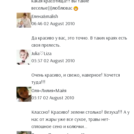
какая красотища!!! вы такие
веселые)))люблювас
Елена&malish
06:46 02 August 2010
Да красиво у вас, это точно. В таких краях есть
своя прелесть.
Julia♡Liza
05:37 02 August 2010
Очень красиво, и свежо, наверное! Хочется
туда!!!
Оля=Лилия+Майя
05:17 02 August 2010
Классно! Красиво! зелени столько! Везуха!!! А у
нас от жары уже все сухое, травы нет-
сплошное сено и колючки...