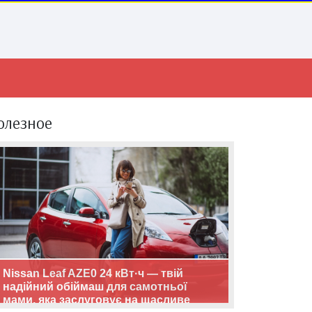
олезное
Nissan Leaf AZE0 24 кВт·ч — твій
надійний обіймаш для самотньої
мами, яка заслуговує на щасливе