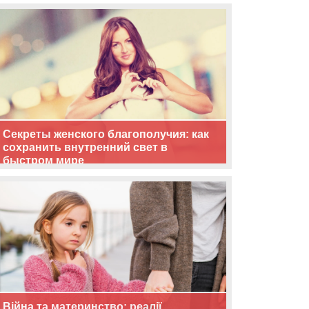
життя
Секреты женского благополучия: как
сохранить внутренний свет в
быстром мире
Війна та материнство: реалії