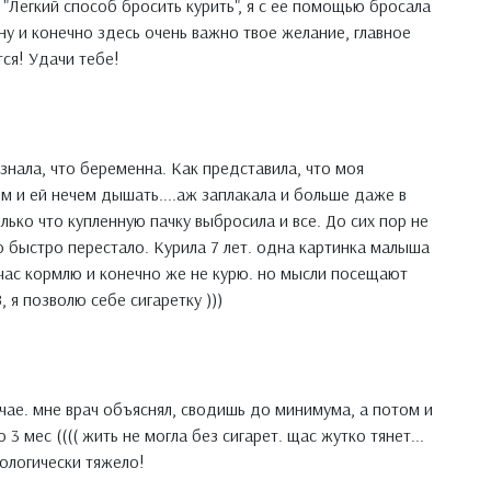
 "Легкий способ бросить курить", я с ее помощью бросала
 ну и конечно здесь очень важно твое желание, главное
тся! Удачи тебе!
узнала, что беременна. Как представила, что моя
м и ей нечем дышать....аж заплакала и больше даже в
олько что купленную пачку выбросила и все. До сих пор не
о быстро перестало. Курила 7 лет. одна картинка малыша
йчас кормлю и конечно же не курю. но мысли посещают
, я позволю себе сигаретку )))
учае. мне врач объяснял, сводишь до минимума, а потом и
 3 мес (((( жить не могла без сигарет. щас жутко тянет...
хологически тяжело!