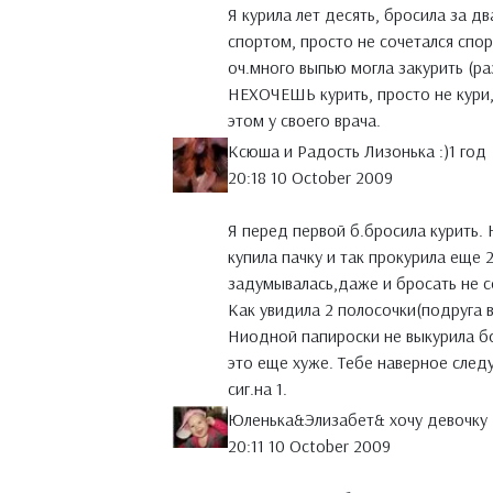
Я курила лет десять, бросила за д
спортом, просто не сочетался спор
оч.много выпью могла закурить (ра
НЕХОЧЕШЬ курить, просто не кури,
этом у своего врача.
Ксюша и Радость Лизонька :)1 год
20:18 10 October 2009
Я перед первой б.бросила курить. 
купила пачку и так прокурила еще 
задумывалась,даже и бросать не с
Как увидила 2 полосочки(подруга в
Ниодной папироски не выкурила бо
это еще хуже. Тебе наверное след
сиг.на 1.
Юленька&Элизабет& хочу девочку
20:11 10 October 2009