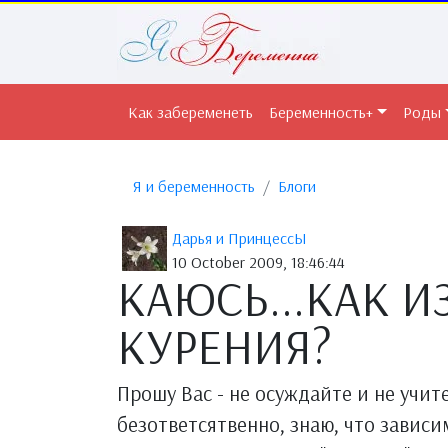
Как забеременеть
Беременность+
Роды
Я и беременность
Блоги
Дарья и ПринцессЫ
10 October 2009, 18:46:44
КАЮСЬ...КАК И
КУРЕНИЯ?
Прошу Вас - не осуждайте и не учите.
безответсятвенно, знаю, что зависима