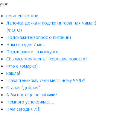
угое
поганенько мне...
Лапочка-дочка и подтюнингованная мама :)
(ФОТО)
Подскажите(вопрос о питании)
Нам сегодня 7 мес.
Поддержите.. в конкурсе
Сбылась моя мечта! (хорошие новости)
Фто с ярмарки)
нашла!
Глазастенькому 7-ми месячному ЧУДУ!
Старая,"добрая"...
А Вы нас еще не забыли?
Немного успокоилась...
НАм сегодня 7!!!