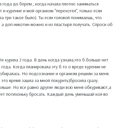
ва года до берем., когда начала плотно заниматься
т и курение и мой организм "перехотел", только если
за три такое было). Ты если головой понимаешь, что
 а доп.никотин можно и из пластыря получать. Спроси об
Не курила 2 года. В день когда узнала,что б.больше нет
2 года. Когда планировала эту б.то о вреде курении не
обиралась. Но подсознание и организм решили за меня.
 это время зашла за мной покурить)бросила сразу.
льше. Но все равно другие люди всю меня обкуривают,а
ует потихоньку бросать. Каждый день уменьшай кол-во