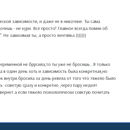
еской зависимости, и даже не в никотине. Ты сама
хочешь - не кури. Всё просто! Главное всегда помни об
 Не зависимая ты, а просто лентяйка )))))))
беременной не бррсила,то ты уже не бросишь...Я только
а в один день хоть и зависимость была конкретная,но
ек внутри.бросила за день-ревела от того что тяжело было
 -советую сразу и конкретно ,через пару неделт
вернет.а если тяжело психологически совктую почитать