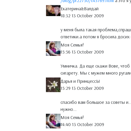
/blog/pr22730/t45769.html
а это я 
Екатерина&Валдай
18:32 13 October 2009
у меня была такая проблема,спраш
ответики.а потом я бросила досих 
Моя Семья!
15:56 13 October 2009
Умничка. Да еще скажи Вове, чтоб 
сигарету. Мы с мужем много ругали
Дарья и ПринцессЫ
15:29 13 October 2009
спасибо вам большое за советы и...
нужно...
Моя Семья!
14:40 13 October 2009