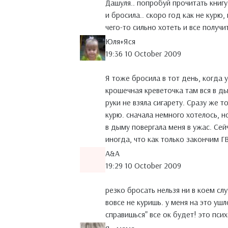
Дашуля.. попробуй прочитать книгу
и бросила.. скоро год как не курю,
чего-то сильно хотеть и все получи
Юля+Яся
19:36 10 October 2009
Я тоже бросила в тот день, когда 
крошечная креветочка там вся в ды
руки не взяла сигарету. Сразу же т
курю. сначала немного хотелось, н
в дыму повергала меня в ужас. Се
иногда, что как только закончим ГВ
A&A
19:29 10 October 2009
резко бросать нельзя ни в коем сл
вовсе не куришь. у меня на это ушло
справишься" все ок будет! это пси