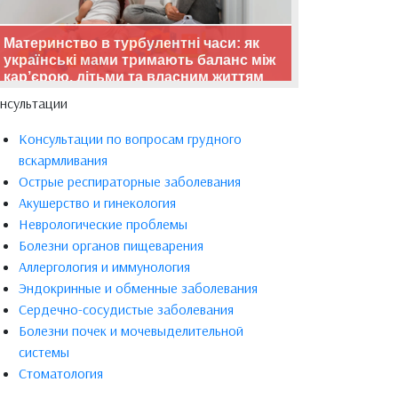
Материнство в турбулентні часи: як
українські мами тримають баланс між
кар’єрою, дітьми та власним життям
нсультации
Консультации по вопросам грудного
вскармливания
Острые респираторные заболевания
Акушерство и гинекология
Неврологические проблемы
Болезни органов пищеварения
Аллергология и иммунология
Эндокринные и обменные заболевания
Сердечно-сосудистые заболевания
Болезни почек и мочевыделительной
системы
Стоматология