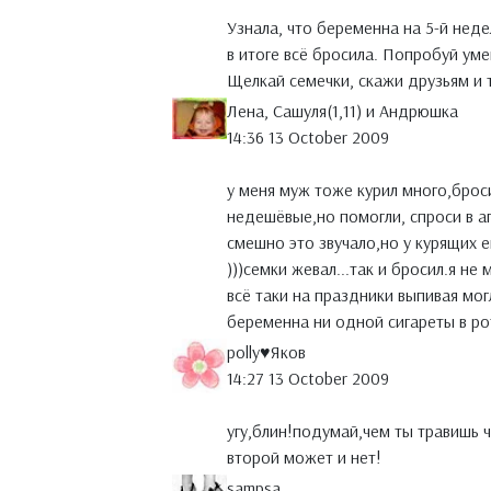
Узнала, что беременна на 5-й неде
в итоге всё бросила. Попробуй уме
Щелкай семечки, скажи друзьям и т
Лена, Сашуля(1,11) и Андрюшка
14:36 13 October 2009
у меня муж тоже курил много,брос
недешёвые,но помогли, спроси в апт
смешно это звучало,но у курящих е
)))семки жевал...так и бросил.я не
всё таки на праздники выпивая мог
беременна ни одной сигареты в рот
polly♥Яков
14:27 13 October 2009
угу,блин!подумай,чем ты травишь ч
второй может и нет!
sampsa