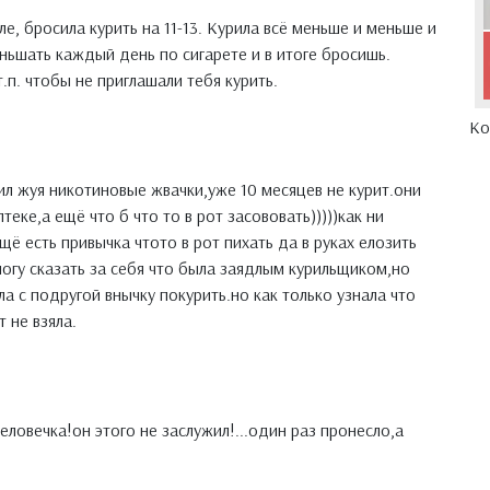
ле, бросила курить на 11-13. Курила всё меньше и меньше и
ньшать каждый день по сигарете и в итоге бросишь.
.п. чтобы не приглашали тебя курить.
Ко
ил жуя никотиновые жвачки,уже 10 месяцев не курит.они
еке,а ещё что б что то в рот засововать)))))как ни
щё есть привычка чтото в рот пихать да в руках елозить
 могу сказать за себя что была заядлым курильщиком,но
ла с подругой внычку покурить.но как только узнала что
 не взяла.
еловечка!он этого не заслужил!...один раз пронесло,а