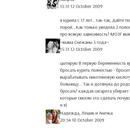
13:51 12 October 2009
я курила с 17 лет...так-так, дайте п
порой...Как только увидела 2 поло
про всякую зависимость! МОЗГ вкл
~мама Снежаны 3 года~
13:31 12 October 2009
цытирую:В первую беременность вр
бросать курить полностью - броси
вырабатывать никотиновую кислоту,
больницу... Так и дотянула до родо
бросать! каждая сигарета убирает
которые смогли это сделать почув
и я)
Надежда, Лёшик и Анечка
20:54 10 October 2009