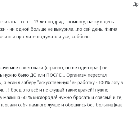
Др
осчитать...ээ-э-э..13 лет подряд...помногу, пачку в день
ски - ни одной больше не выкурила...по сей день. Фигня
ючить и про дитё подумать и усё, соббсно.
ачи мне советовали (странно, но не один врач) не
ть нужно было ДО или ПОСЛЕ... Организм перестал
 а если я заберу "искусственную" выработку - 100% лягу в
в... ! бред это всё и не слушай таких врачей! нужно
 у малыша 60 % кислорода! нужно бросать и совсем! и те,
ствовали себя намного лучше и обошлись без больниц(как