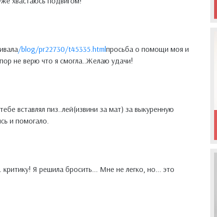
уже хвастаюсь подвигом!
ивала
/blog/pr22730/t45335.html
просьба о помощи моя и
пор не верю что я смогла..Желаю удачи!
тебе вставлял пиз..лей(извини за мат) за выкуренную
сь и помогало.
 критику! Я решила бросить... Мне не легко, но... это