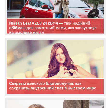
Nissan Leaf AZE0 24 кВт·ч — твій надійний
обіймаш для самотньої мами, яка заслуговує
на щасливе життя
Секреты женского благополучия: как
сохранить внутренний свет в быстром мире