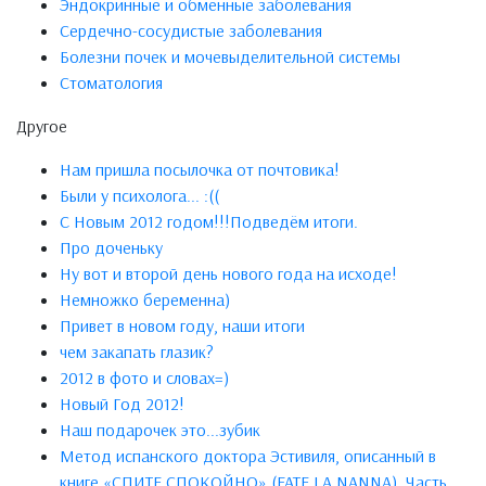
Эндокринные и обменные заболевания
Сердечно-сосудистые заболевания
Болезни почек и мочевыделительной системы
Стоматология
Другое
Нам пришла посылочка от почтовика!
Были у психолога... :((
С Новым 2012 годом!!!Подведём итоги.
Про доченьку
Ну вот и второй день нового года на исходе!
Немножко беременна)
Привет в новом году, наши итоги
чем закапать глазик?
2012 в фото и словах=)
Новый Год 2012!
Наш подарочек это...зубик
Метод испанского доктора Эстивиля, описанный в
книге «СПИТЕ СПОКОЙНО» (FATE LA NANNA), Часть