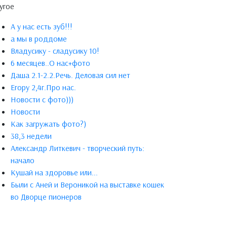
угое
А у нас есть зуб!!!
а мы в роддоме
Владусику - сладусику 10!
6 месяцев..О нас+фото
Даша 2.1-2.2.Речь. Деловая сил нет
Егору 2,4г.Про нас.
Новости с фото)))
Новости
Как загружать фото?)
38,3 недели
Александр Литкевич - творческий путь:
начало
Кушай на здоровье или...
Были с Аней и Вероникой на выставке кошек
во Дворце пионеров