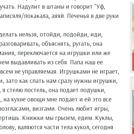
иучать. Надулит в штаны и говорит "Уф,
 написяля/покакала, аяяй. Печенья в две руки
 делать нельзя, отойди, подойди, иди,
разговаривать, объяснять, ругать, она
мания, переключается на игрушки или же
чем выдавливать из себя. Папа наш ее
овсем не управляемая. Игрушками не играет,
и, зато как спать нам сразу нужны игрушки,
, я стелю постель, она подает подушки,
 на кухне овощи мне подает и ей это все
возгласами, визгами. Очень любит игры,
вертишь. Книжки мы грызем, едим. Куклы,
олову, валяются части тела кукол, сегодня