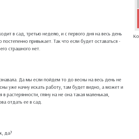
 ходит в сад, третью неделю, и с первого дня на весь день
Ко
но постепенно привыкает. Так что если будет оставаться -
чего страшного нет.
узнавала. Да мы если пойдем то до весны на весь день не
есны уже начну искать работу, там будет видно, а может и
 в растерянности, гляну на не она такая маленькая,
ова отдать ее в сад.
к, да?