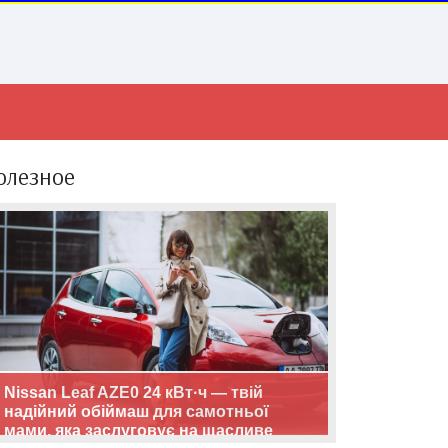
олезное
Nissan Leaf AZE0 24 кВт·ч — твій
надійний обіймаш для самотньої
мами, яка заслуговує на щасливе