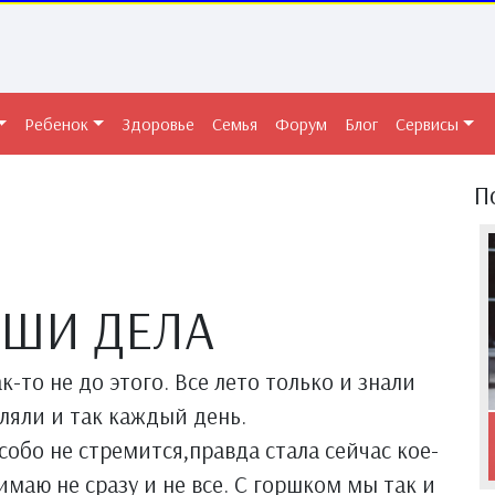
Ребенок
Здоровье
Семья
Форум
Блог
Сервисы
П
АШИ ДЕЛА
ак-то не до этого. Все лето только и знали
гуляли и так каждый день.
собо не стремится,правда стала сейчас кое-
имаю не сразу и не все. С горшком мы так и