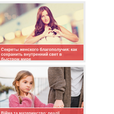
життя
Секреты женского благополучия: как
сохранить внутренний свет в
быстром мире
Війна та материнство: реалії