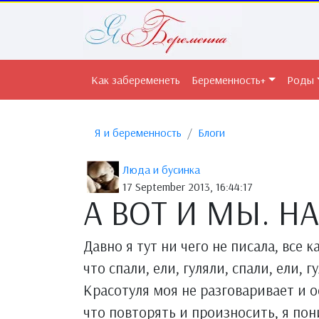
Как забеременеть
Беременность+
Роды
Я и беременность
Блоги
Люда и бусинка
17 September 2013, 16:44:17
А ВОТ И МЫ. Н
Давно я тут ни чего не писала, все к
что спали, ели, гуляли, спали, ели, 
Красотуля моя не разговаривает и о
что повторять и произносить, я пон