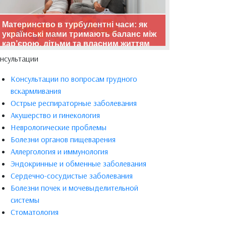
Материнство в турбулентні часи: як
українські мами тримають баланс між
кар’єрою, дітьми та власним життям
нсультации
Консультации по вопросам грудного
вскармливания
Острые респираторные заболевания
Акушерство и гинекология
Неврологические проблемы
Болезни органов пищеварения
Аллергология и иммунология
Эндокринные и обменные заболевания
Сердечно-сосудистые заболевания
Болезни почек и мочевыделительной
системы
Стоматология