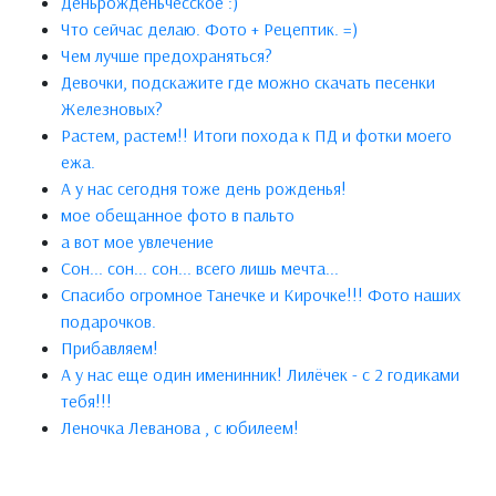
Деньрожденьчесское :)
Что сейчас делаю. Фото + Рецептик. =)
Чем лучше предохраняться?
Девочки, подскажите где можно скачать песенки
Железновых?
Растем, растем!! Итоги похода к ПД и фотки моего
ежа.
А у нас сегодня тоже день рожденья!
мое обещанное фото в пальто
а вот мое увлечение
Сон... сон... сон... всего лишь мечта...
Спасибо огромное Танечке и Кирочке!!! Фото наших
подарочков.
Прибавляем!
А у нас еще один именинник! Лилёчек - с 2 годиками
тебя!!!
Леночка Леванова , с юбилеем!