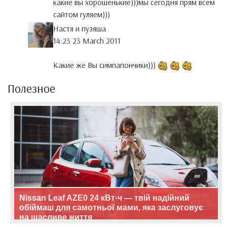
какие вы хорошенькие)))мы сегодня прям всем
сайтом гуляем)))
Настя и пузяша
14:23 23 March 2011
Какие же Вы симпапончики)))
Полезное
Nissan Leaf AZE0 24 кВт·ч — твій надійний
обіймаш для самотньої мами, яка заслуговує
на щасливе життя