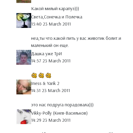
Какой милый карапуз)))
Света,Сонечка и Полечка
15:40 23 March 2011
неа,ты что.какой пить.у вас животик болит.и
маленький он еще.
Дашка уже ТрИ
14:57 23 March 2011
Iness & Yarik 2
14:31 23 March 2011
это нас подруга порадовала)))
Vikky-Polly (Киев-Васильков)
14:29 23 March 2011